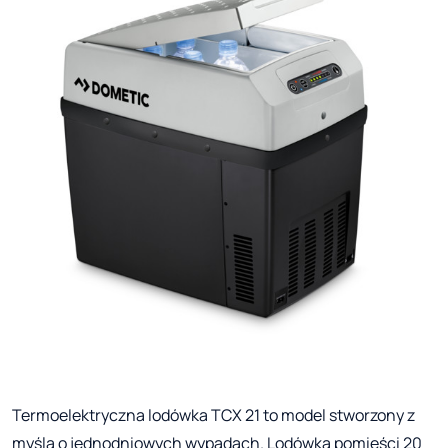
Termoelektryczna lodówka TCX 21 to model stworzony z
myślą o jednodniowych wypadach. Lodówka pomieści 20