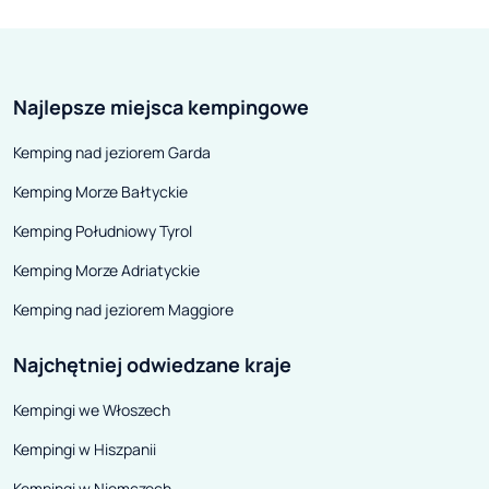
urządzeń nie opłaca się w żaden
barach szybkiej
sposób naprawiać. Jak pokazuje
urządzać udane 
rzeczywistość, koszty
kempingu. Jakie
Najlepsze miejsca kempingowe
ewentualnej reanimacji
kuchenne i akc
przekroczyć mogą cenę nowego
do campera prze
Kemping nad jeziorem Garda
sprzętu – rzecz jasna z gwarancją.
Kemping Morze Bałtyckie
Kemping Południowy Tyrol
Kemping Morze Adriatyckie
Kemping nad jeziorem Maggiore
Najchętniej odwiedzane kraje
Kempingi we Włoszech
Kempingi w Hiszpanii
Kempingi w Niemczech