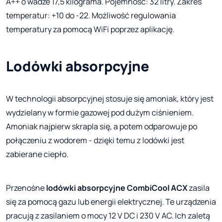
A++ o wadze 17,5 kilograma. Pojemność: 32 litry. Zakres
temperatur: +10 do -22. Możliwość regulowania
temperatury za pomocą WiFi poprzez aplikację.
Lodówki absorpcyjne
W technologii absorpcyjnej stosuje się amoniak, który jest
wydzielany w formie gazowej pod dużym ciśnieniem.
Amoniak najpierw skrapla się, a potem odparowuje po
połączeniu z wodorem - dzięki temu z lodówki jest
zabierane ciepło.
Przenośne
lodówki absorpcyjne CombiCool ACX
zasila
się za pomocą gazu lub energii elektrycznej. Te urządzenia
pracują z zasilaniem o mocy 12 V DC i 230 V AC. Ich zaletą