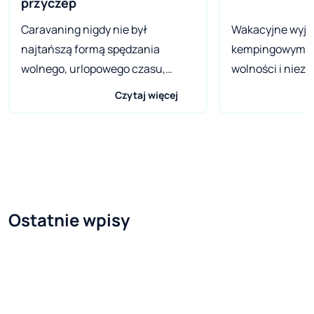
przyczep
Caravaning nigdy nie był
Wakacyjne wyj
najtańszą formą spędzania
kempingowym da
wolnego, urlopowego czasu,
wolności i nieza
niemniej jednak dla wielu z nas
aspektach, takż
Czytaj więcej
całkowita niezależność i niczym
związanych z p
nieograniczona wolność warta
i spożywaniem po
jest każdej ceny. Niezależnie od
szczególnie w ci
tego czy kupujemy fabrycznie
smakują najlepi
nowego campera, przyczepę, czy
świeżym powietr
pochodzący z rynku wtórnego
malowniczych wó
Ostatnie wpisy
sprzęt – prędzej czy później może
towarzystwie ro
spotkać nas awaria wyposażenia
znajomych. Wys
wnętrza. Niestety – bardzo często
dobrej organizac
uszkodzonej lodówki,
zatrzymywania 
klimatyzatora czy też innych
przydrożnych re