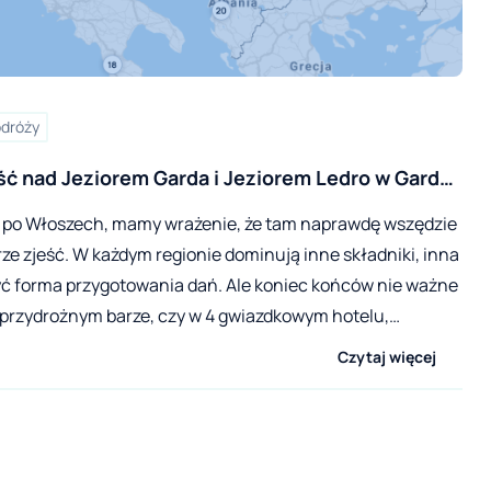
odróży
ść nad Jeziorem Garda i Jeziorem Ledro w Garda 
 po Włoszech, mamy wrażenie, że tam naprawdę wszędzie
e zjeść. W każdym regionie dominują inne składniki, inna
yć forma przygotowania dań. Ale koniec końców nie ważne
 przydrożnym barze, czy w 4 gwiazdkowym hotelu,
est po prostu smacznie. Dzisiaj zaproponujemy Wam
Czytaj więcej
óre odwiedziliśmy w czerwcu 2022 roku w regionie Garda
ażde miejsce ma zupełnie inny klimat i podaje co innego,
est warte odwiedzenia choćby raz.