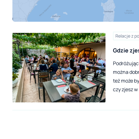
Relacje z p
Gdzie zje
Trentino
Podróżując
można dobrz
też może b
czy zjesz w
wszędzie j
miejsca, kt
Trentino. K
ale każde j