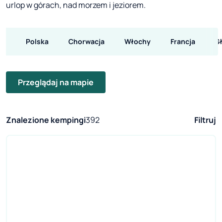
urlop w górach, nad morzem i jeziorem.
Polska
Chorwacja
Włochy
Francja
S
Przeglądaj na mapie
Znalezione kempingi
392
Filtruj