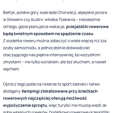
Bałtyk, polskie góry, wybrzeże Chorwacji, alpejskie jeziora
w Słowenii czy Austrii, włoska Toskania – niezależnie
od tego, gdzie planujecie wakacje,
przejażdżki rowerowe
będą świetnym sposobem na spędzenie czasu
.
Z siodełka roweru można zobaczyć o wiele więcej niż zza
szyby samochodu, a jednocześnie doświadczać
otaczającego nas piękna intensywniej, bo wszystkimi
zmysłami – nie tylko wzrokiem, ale też słuchem, a nawet
węchem.
Oprócz tego jazda na rowerze to sport szeroko i łatwo
dostępny.
Kempingi zlokalizowane przy ścieżkach
rowerowych najczęściej oferują możliwość
wypożyczenia sprzętu
, więc turyści nie muszą wieźć ze
sobą własnych rowerów. Dodatkowo rowerowe przejażdżki