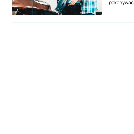
pokonywać 
zwrócić uw