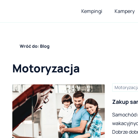
Kempingi
Kampery
Wróć do: Blog
Motoryzacja
Motoryzacj
Zakup sam
uwagę, je
Samochód r
wakacyjnyc
Dobrze dobr