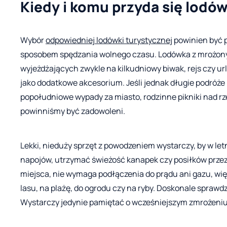
Kiedy i komu przyda się lodó
Wybór
odpowiedniej lodówki turystycznej
powinien być 
sposobem spędzania wolnego czasu. Lodówka z mrożony
wyjeżdżających zwykle na kilkudniowy biwak, rejs czy u
jako dodatkowe akcesorium. Jeśli jednak długie podróże 
popołudniowe wypady za miasto, rodzinne pikniki nad rzek
powinniśmy być zadowoleni.
Lekki, nieduży sprzęt z powodzeniem wystarczy, by w let
napojów, utrzymać świeżość kanapek czy posiłków przez
miejsca, nie wymaga podłączenia do prądu ani gazu, wię
lasu, na plażę, do ogrodu czy na ryby. Doskonale sprawd
Wystarczy jedynie pamiętać o wcześniejszym zmrożeniu