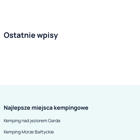
motorowerów i hulajnóg, które
sam raz!
mają swoich zadowolonych
nabywców. Jeśli chcesz wesprzeć
polski przemysł, również
Ostatnie wpisy
powinieneś wybrać markę Romet!
Najlepsze miejsca kempingowe
Kemping nad jeziorem Garda
Kemping Morze Bałtyckie