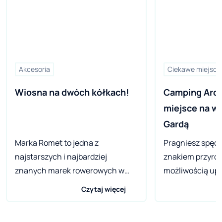
Akcesoria
Ciekawe miejsca
Wiosna na dwóch kółkach!
Camping Arco
miejsce na w
Gardą
Marka Romet to jedna z
Pragniesz spędz
najstarszych i najbardziej
znakiem przyrody
znanych marek rowerowych w
możliwością up
naszym kraju. Firma ta powstała
wszystkich dysc
Czytaj więcej
w 1948 roku i od tego czasu
plenerowych? K
wyprodukowała tysiące rowerów,
jeziorem Garda b