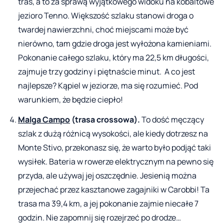
tras, a to za sprawą wyjątkowego widoku na kobaltowe
jezioro Tenno. Większość szlaku stanowi droga o
twardej nawierzchni, choć miejscami może być
nierówno, tam gdzie droga jest wyłożona kamieniami.
Pokonanie całego szlaku, który ma 22,5 km długości,
zajmuje trzy godziny i piętnaście minut. A co jest
najlepsze? Kąpiel w jeziorze, ma się rozumieć. Pod
warunkiem, że będzie ciepło!
Malga Campo
(trasa crossowa).
To dość męczący
szlak z dużą różnicą wysokości, ale kiedy dotrzesz na
Monte Stivo, przekonasz się, że warto było podjąć taki
wysiłek. Bateria w rowerze elektrycznym na pewno się
przyda, ale używaj jej oszczędnie. Jesienią można
przejechać przez kasztanowe zagajniki w Carobbi! Ta
trasa ma 39,4 km, a jej pokonanie zajmie niecałe 7
godzin. Nie zapomnij się rozejrzeć po drodze…