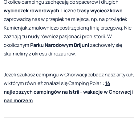
Okolice campingu zachęcają do spacerów i długich
wycieczek rowerowych
. Liczne
trasy wycieczkowe
zaprowadzą nas w przepiękne miejsca, np. na przylądek
Kamienjak z malowniczo postrzępioną linią brzegową. Nie
zaznają tu nudy również pasjonaci prehistorii. W
okolicznym
Parku Narodowym Brijuni
zachowały się
skamieliny z okresu dinozaurów.
Jeżeli szukasz campingu w Chorwacji zobacz nasz artykuł,
w którym również znalazł się Camping Polari:
14
najlepszych campingów na Istrii - wakacje w Chorwacji
nad morzem