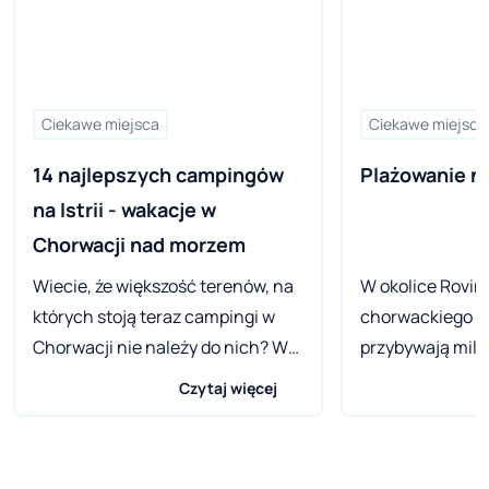
Ciekawe miejsca
Ciekawe miejsca
14 najlepszych campingów 
Plażowanie n
na Istrii - wakacje w 
Chorwacji nad morzem
Wiecie, że większość terenów, na
W okolice Rovin
których stoją teraz campingi w
chorwackiego mi
Chorwacji nie należy do nich? W
przybywają mili
latach 90. Rząd Chorwacji dał te
Nie sposób dziwi
Czytaj więcej
tereny w wieloletnią darmową
zainteresowani
dzierżawę, aby rozkręcić
Przepiękne krajo
turystykę w kraju. Jeszcze w 2015
przyroda oraz ś