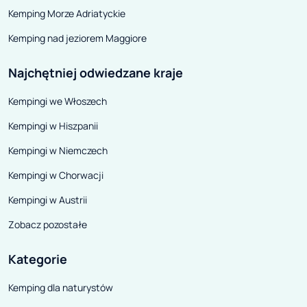
campingów z poniższego
Kemping Morze Adriatyckie
zestawienia to campingi z
Kemping nad jeziorem Maggiore
długoletnią tradycją, które
zostały odnowione w ostatnich 4
Najchętniej odwiedzane kraje
latach. Mają, więc nowe baseny,
Kempingi we Włoszech
nowe sanitariaty, nowe domki
mobilne, nowe plaże i nową
Kempingi w Hiszpanii
infrastrukturę na campingu.
Kempingi w Niemczech
Trzymamy kciuki za dalszy rozwój
Kempingi w Chorwacji
turystyki w Chorwacji!.
Kempingi w Austrii
Zobacz pozostałe
Kategorie
Kemping dla naturystów