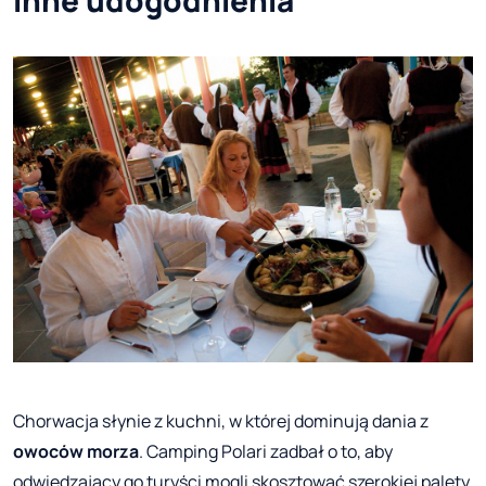
Inne udogodnienia
Chorwacja słynie z kuchni, w której dominują dania z
owoców morza
. Camping Polari zadbał o to, aby
odwiedzający go turyści mogli skosztować szerokiej palety