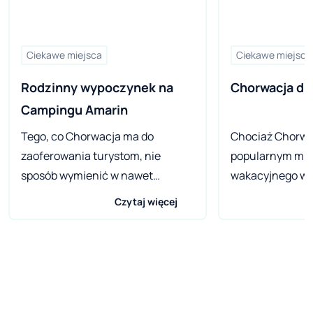
Ciekawe miejsca
Ciekawe miejsca
Rodzinny wypoczynek na 
Chorwacja dl
Campingu Amarin
Tego, co Chorwacja ma do
Chociaż Chorwac
zaoferowania turystom, nie
popularnym mi
sposób wymienić w nawet
wakacyjnego wyp
najgrubszym przewodniku. Nie ma
atrakcje wydają
Czytaj więcej
w tym stwierdzeniu grama
znane, to wciąż 
przesady. Majestatyczne góry
Wiedzą o tym dos
pasma Dinara, kamieniste plaże
nie lubią utartyc
Adriatyku, parki narodowe i dzika
chętnie poznają 
przyroda oraz piękne zabytki to
miejscowości w
ledwie ułamek atrakcji
turystycznych o