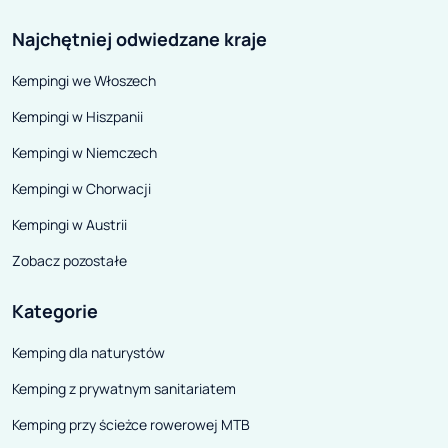
się tutaj całkie
Najchętniej odwiedzane kraje
turystów, którzy
Kempingi we Włoszech
sobie spokój i ci
jednocześnie p
Kempingi w Hiszpanii
Chorwację z mni
Kempingi w Niemczech
CAMPING w Svete
Kempingi w Chorwacji
znakomite miejs
wakacje z dzieci
Kempingi w Austrii
romantyczny wy
Zobacz pozostałe
Kategorie
Kemping dla naturystów
Kemping z prywatnym sanitariatem
Kemping przy ścieżce rowerowej MTB