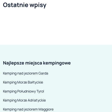
Ostatnie wpisy
czekających na odwiedzających
niż słynne kuror
to stosunkowo niewielkie
względem fani
państwo na pograniczu Europy
mają nad turyst
Środkowej i Południowej.
korzystającymi 
zorganizowanych
podróżny wcza
niekwestionowa
Wygodny KAMPER
Najlepsze miejsca kempingowe
wszędzie, nawet
niezwykle kamera
Kemping nad jeziorem Garda
Sveta Marina. T
Kemping Morze Bałtyckie
Chorwacja miej
formalnie przyn
Kemping Południowy Tyrol
żupanii istryjski
Kemping Morze Adriatyckie
mieszkańców ni
Kemping nad jeziorem Maggiore
osób, ale każde