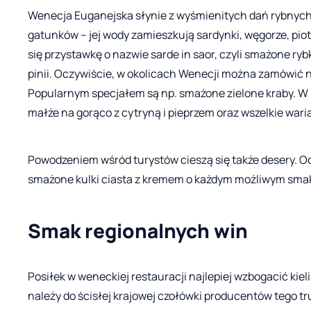
Wenecja Euganejska słynie z wyśmienitych dań rybnyc
gatunków – jej wody zamieszkują sardynki, węgorze, pio
się przystawkę o nazwie sarde in saor, czyli smażone ry
pinii. Oczywiście, w okolicach Wenecji można zamówić ni
Popularnym specjałem są np. smażone zielone kraby. W 
małże na gorąco z cytryną i pieprzem oraz wszelkie wari
Powodzeniem wśród turystów cieszą się także desery. O
smażone kulki ciasta z kremem o każdym możliwym sma
Smak regionalnych win
Posiłek w weneckiej restauracji najlepiej wzbogacić kiel
należy do ścisłej krajowej czołówki producentów tego tru