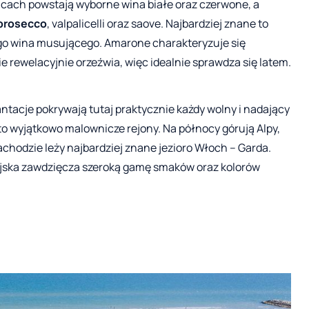
cach powstają wyborne wina białe oraz czerwone, a
prosecco
, valpalicelli oraz saove. Najbardziej znane to
ego wina musującego. Amarone charakteryzuje się
ie rewelacyjnie orzeźwia, więc idealnie sprawdza się latem.
ntacje pokrywają tutaj praktycznie każdy wolny i nadający
to wyjątkowo malownicze rejony. Na północy górują Alpy,
chodzie leży najbardziej znane jezioro Włoch – Garda.
ejska zawdzięcza szeroką gamę smaków oraz kolorów