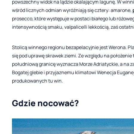
powszechny widok na lądzie okalającym lagunę. W winni
wśród licznych odmian wyróżniają się cztery: amarone,
prosecco, które występuje w postaci białego lub różow
intensywnością smaku, valpalicelli lekkością, zaś ostatn
Stolicą winnego regionu bezapelacyjnie jest Werona. Pla
się pod uprawę skrawek ziemi. Ze względu na położenie 
południową granicę wyznacza Morze Adriatyckie, a na za
Bogatej glebie i przyjaznemu klimatowi Wenecja Eugan
produkowanych tu win.
Gdzie nocować?