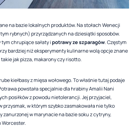
ne na bazie lokalnych produktów. Na stołach Wenecji
 tym rybnych) przyrządzanych na dziesiątki sposobów.
 tym chrupiące sałaty i
potrawy ze szparagów
. Częstym
órzy bardziej niż eksperymenty kulinarne wolą opcje znane
akie jak pizza, makarony czy risotto.
ube kiełbasy z mięsa wołowego. To właśnie tutaj podaje
 Potrawa powstała specjalnie dla hrabiny Amalii Nani
h posiłków z powodu nietolerancji. Jej przyjaciel,
 ów przysmak, w którym szybko zasmakowała nie tylko
ny zanurzonej w marynacie na bazie soku z cytryny,
 Worcester.