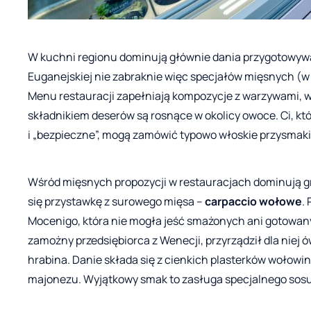
W kuchni regionu dominują głównie dania przygotowywa
Euganejskiej nie zabraknie więc specjałów mięsnych (w
Menu restauracji zapełniają kompozycje z warzywami, w
składnikiem deserów są rosnące w okolicy owoce. Ci, kt
i „bezpieczne”, mogą zamówić typowo włoskie przysmaki t
Wśród mięsnych propozycji w restauracjach dominują gr
się przystawkę z surowego mięsa –
carpaccio wołowe
.
Mocenigo, która nie mogła jeść smażonych ani gotowanyc
zamożny przedsiębiorca z Wenecji, przyrządził dla niej
hrabina. Danie składa się z cienkich plasterków wołowi
majonezu. Wyjątkowy smak to zasługa specjalnego sosu