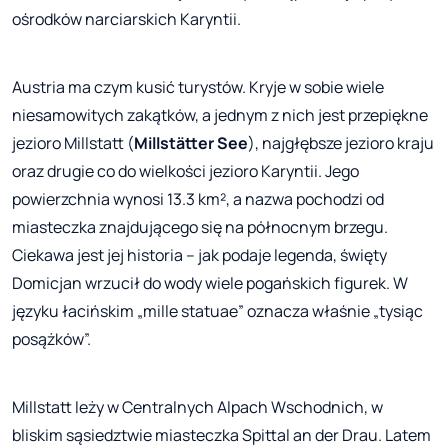
ośrodków narciarskich Karyntii.
Austria ma czym kusić turystów. Kryje w sobie wiele
niesamowitych zakątków, a jednym z nich jest przepiękne
jezioro Millstatt (
Millstätter See
), najgłębsze jezioro kraju
oraz drugie co do wielkości jezioro Karyntii. Jego
powierzchnia wynosi 13.3 km², a nazwa pochodzi od
miasteczka znajdującego się na północnym brzegu.
Ciekawa jest jej historia – jak podaje legenda, święty
Domicjan wrzucił do wody wiele pogańskich figurek. W
języku łacińskim „mille statuae” oznacza właśnie „tysiąc
posążków”.
Millstatt leży w Centralnych Alpach Wschodnich, w
bliskim sąsiedztwie miasteczka Spittal an der Drau. Latem