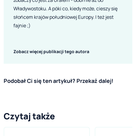
zobaczy co jest za Uralem - dobrnie aż do
Władywostoku. A póki co, kiedy może, cieszy się
słońcem krajów południowej Europy. I też jest
fajnie ;)
Zobacz więcej publikacji tego autora
Podobał Ci się ten artykuł? Przekaż dalej!
Czytaj także