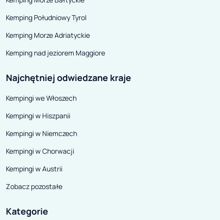
mu przyznane przez portal
Skiresort.de, jeden z
Kemping Południowy Tyrol
największych portali
Kemping Morze Adriatyckie
internetowych testujących
Kemping nad jeziorem Maggiore
regiony narciarskie. W kategorii
„Najlepszy region narciarski”
Najchętniej odwiedzane kraje
Hintertux otrzymał 4,2 na 5
Kempingi we Włoszech
gwiazdek, co również jest sporym
osiągnięciem.
Kempingi w Hiszpanii
Kempingi w Niemczech
Kempingi w Chorwacji
Kempingi w Austrii
Zobacz pozostałe
Kategorie