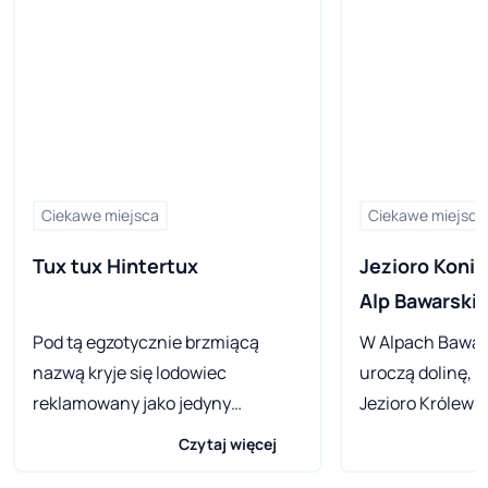
Ciekawe miejsca
Ciekawe miejsca
Tux tux Hintertux
Jezioro Konigs
Alp Bawarski
Pod tą egzotycznie brzmiącą
W Alpach Bawar
nazwą kryje się lodowiec
uroczą dolinę, k
reklamowany jako jedyny
Jezioro Królews
całoroczny teren narciarski w
skandynawski fio
Czytaj więcej
Austrii. Hintertux jest znanym
wodach należy d