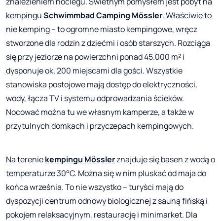
znalezieniem noclegu. Świetnym pomysłem jest pobyt na
kempingu
Schwimmbad Camping Mössler
. Właściwie to
nie kemping – to ogromne miasto kempingowe, wręcz
stworzone dla rodzin z dziećmi i osób starszych. Rozciąga
się przy jeziorze na powierzchni ponad 45.000 m² i
dysponuje ok. 200 miejscami dla gości. Wszystkie
stanowiska postojowe mają dostęp do elektryczności,
wody, łącza TV i systemu odprowadzania ścieków.
Nocować można tu we własnym kamperze, a także w
przytulnych domkach i przyczepach kempingowych.
Na terenie
kempingu
Mössler
znajduje się basen z wodą o
temperaturze 30°C. Można się w nim pluskać od maja do
końca września. To nie wszystko – turyści mają do
dyspozycji centrum odnowy biologicznej z sauną fińską i
pokojem relaksacyjnym, restaurację i minimarket. Dla