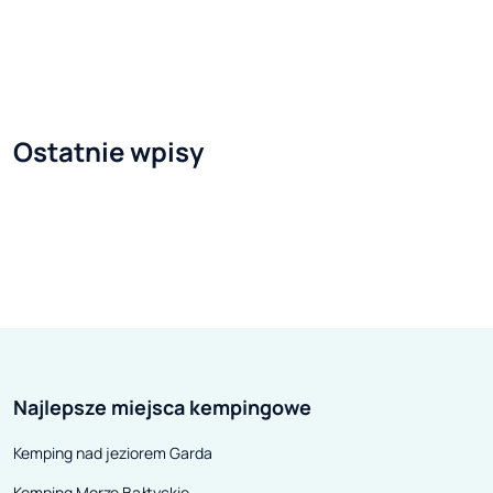
ośrodkiem i częścią ogromnej,
największych atr
liczącej 50 km Doliny Zillertal. Na
Niemcy mają do
jego szczyt można wjechać
znacznie więcej
kolejką gondolową, a po dotarciu
atrakcji niż mog
na najwyższy dostępny
wydawać przeci
Ostatnie wpisy
wyciągiem punkt każdy poczuje
Jedną z takich p
zachwyt na widok panoramy
niewątpliwie Kön
rozciągającej się z tarasu
Jezioro Królewsk
leżącego na wysokości 3.250 m.
drugie co do głę
Stwierdzić, że warto tu
Niemiec. Leży n
przyjechać, to zdecydowanie za
wschód od Mon
mało – zresztą, wystarczy tylko
skrywając swoją
powiedzieć, że Hintertux otrzymał
stromych zbocz
Najlepsze miejsca kempingowe
miano „Najlepszego lodowcowego
je górskich szc
regionu narciarskiego na świecie
swego czasu bar
Kemping nad jeziorem Garda
w 2011 roku”. Wyróżnienie zostało
Ewę Braun.
Kemping Morze Bałtyckie