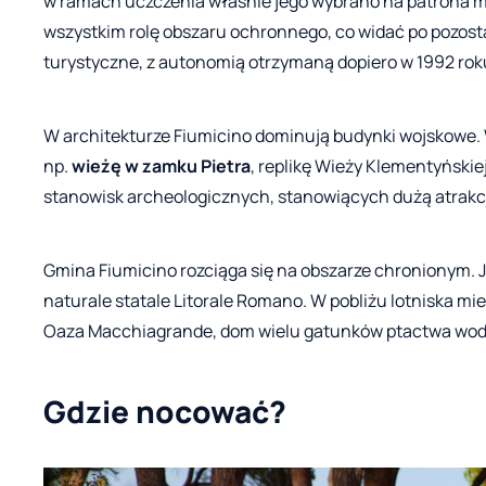
w ramach uczczenia właśnie jego wybrano na patrona mia
wszystkim rolę obszaru ochronnego, co widać po pozost
turystyczne, z autonomią otrzymaną dopiero w 1992 rok
W architekturze Fiumicino dominują budynki wojskowe. 
np.
wieżę w zamku Pietra
, replikę Wieży Klementyńskiej
stanowisk archeologicznych, stanowiących dużą atrakcj
Gmina Fiumicino rozciąga się na obszarze chronionym. J
naturale statale Litorale Romano. W pobliżu lotniska mi
Oaza Macchiagrande, dom wielu gatunków ptactwa wo
Gdzie nocować?