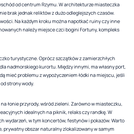
 wschód od centrum Rzymu. W architekturze miasteczka
ie brak jednak reliktów z dużo odleglejszych czasów.
owości. Na każdym kroku można napotkać ruiny czy inne
achowanych należy miejsce czci bogini Fortuny, kompleks
eczko turystyczne. Oprócz szczątków z zamierzchłych
la nadmorskiego kurortu. Między innymi, ma własny port,
ą mieć problemu z wypożyczeniem łódki na miejscu, jeśli
 od strony wody.
na łonie przyrody, wśród zieleni. Zarówno w miasteczku,
reacyjnych idealnych na piknik, relaks czy randkę. W
ich wydarzeń, w tym koncertów, festynów i pokazów. Warto
ese, prywatny obszar naturalny zlokalizowany w samym