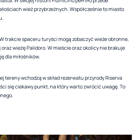
sta. W swojej historii Fiumicino pełniło przede
ałościach wież przybrzeżnych. Współcześnie to miasto
u.
W trakcie spaceru turyści mogą zobaczyć wieże obronne,
 oraz wieżę Palidoro. W mieście oraz okolicy nie brakuje
ę dla miłośników.
ej tereny wchodzą w skład rezerwatu przyrody Riserva
eści się ciekawy punkt, na który warto zwrócić uwagę. To
dnego.