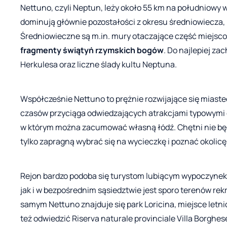
Nettuno, czyli Neptun, leży około 55 km na południowy
dominują głównie pozostałości z okresu średniowiecza, n
Średniowieczne są m.in. mury otaczające część miejsc
fragmenty świątyń rzymskich bogów
. Do najlepiej z
Herkulesa oraz liczne ślady kultu Neptuna.
Współcześnie Nettuno to prężnie rozwijające się miast
czasów przyciąga odwiedzających atrakcjami typowymi d
w którym można zacumować własną łódź. Chętni nie będ
tylko zapragną wybrać się na wycieczkę i poznać okolicę
Rejon bardzo podoba się turystom lubiącym wypoczynek 
jak i w bezpośrednim sąsiedztwie jest sporo terenów rek
samym Nettuno znajduje się park Loricina, miejsce letn
też odwiedzić Riserva naturale provinciale Villa Borgh