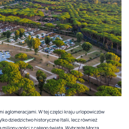
mi aglomeracjami. W tej części kraju urlopowiczów
ko dziedzictwo historyczne Italii, lecz również
 miliony gości z całego świata. Wybrzeże Morza