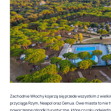
Zachodnie Włochy kojarzą się przede wszystkim z wielki
przyciąga Rzym, Neapol oraz Genua. Owe miasta to nie tyl
nowoczesne ośrodki turystyczne, które co roku odwiedza