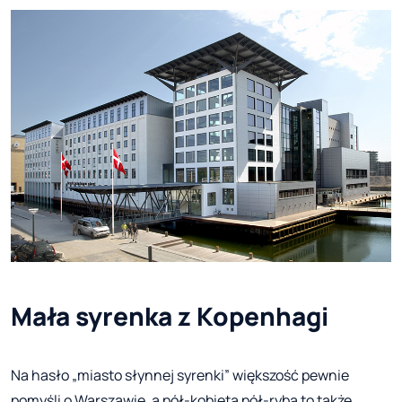
Mała syrenka z Kopenhagi
Na hasło „miasto słynnej syrenki” większość pewnie
pomyśli o Warszawie, a pół-kobieta pół-ryba to także