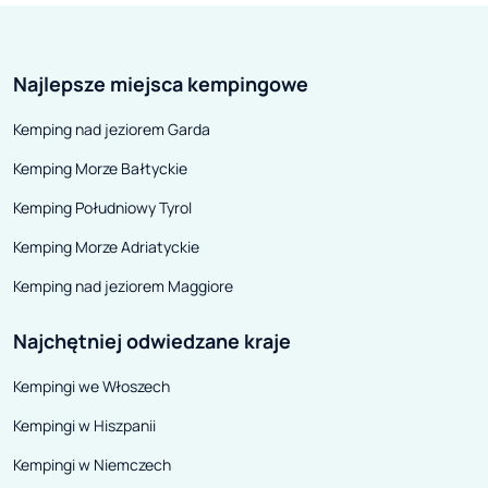
ołowianego żołnierzyka i
papierowej panienki? Czytelnicy
Najlepsze miejsca kempingowe
baśni Andersena nauczyli się
inaczej patrzeć na rzeczy stare i
Kemping nad jeziorem Garda
zepsute, na przedmioty tylko
Kemping Morze Bałtyckie
pozornie martwe.
Kemping Południowy Tyrol
Kemping Morze Adriatyckie
Kemping nad jeziorem Maggiore
Najchętniej odwiedzane kraje
Kempingi we Włoszech
Kempingi w Hiszpanii
Kempingi w Niemczech