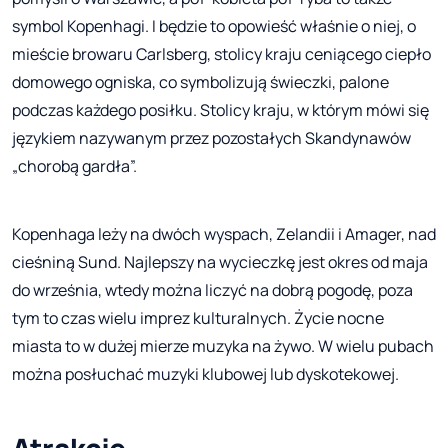
symbol Kopenhagi. I będzie to opowieść właśnie o niej, o
mieście browaru Carlsberg, stolicy kraju ceniącego ciepło
domowego ogniska, co symbolizują świeczki, palone
podczas każdego posiłku. Stolicy kraju, w którym mówi się
językiem nazywanym przez pozostałych Skandynawów
„chorobą gardła”.
Kopenhaga leży na dwóch wyspach, Zelandii i Amager, nad
cieśniną Sund. Najlepszy na wycieczkę jest okres od maja
do września, wtedy można liczyć na dobrą pogodę, poza
tym to czas wielu imprez kulturalnych. Życie nocne
miasta to w dużej mierze muzyka na żywo. W wielu pubach
można posłuchać muzyki klubowej lub dyskotekowej.