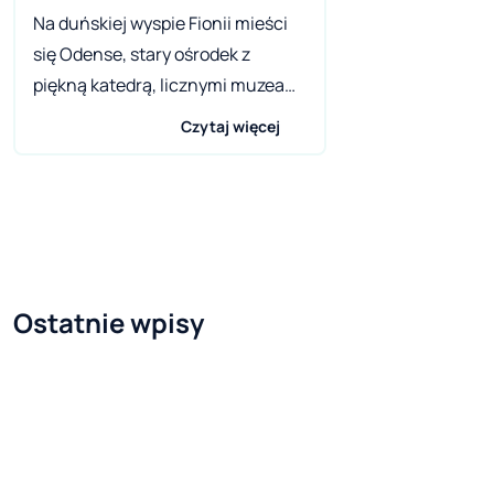
Na duńskiej wyspie Fionii mieści
się Odense, stary ośrodek z
piękną katedrą, licznymi muzeami
i jeszcze liczniejszymi terenami
Czytaj więcej
zielonymi. Urodził się w nim autor
Brzydkiego Kaczątka oraz twórca
Czterech Temperamentów.
Bracia Grimm tworzyli baśnie
okrutne, z kolei Hans Christian
Andersen – smutne. Któż nie
Ostatnie wpisy
współczuł zziębniętej i głodnej
dziewczynce, która snuła się w
sylwestra po ulicach, próbując
sprzedać choć paczkę zapałek?
Kto nie zadumał się nad
nieszczęśliwą miłością