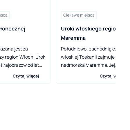
jsca
Ciekawe miejsca
łonecznej 
Uroki włoskiego regionu 
Maremma
ażana jest za
Południowo–zachodnią część
zy region Włoch. Urok
włoskiej Toskanii zajmuje nizina
krajobrazów od lat
nadmorska Maremma. Jej
larzy, rzeźbiarzy,
pierwotnie bagnisty teren,
Czytaj więcej
Czytaj więcej
iony turystów. To
rozciągający się od Morza
konałe miejsce na
Tyrreńskiego aż po wzgórza
elaks. Warto
Montalcino, w wyniku prac
 przykład w
melioracyjnych
zez gości Campingu
przeprowadzonych w XX wieku,
ianacce. To miejsce
został przekształcony w region
 osób spragnionych
rolniczy. Głównym miastem nizi