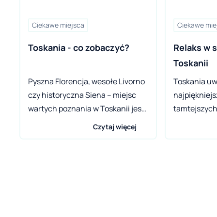
Ciekawe miejsca
Ciekawe mie
Toskania - co zobaczyć?
Relaks w s
Toskanii
Pyszna Florencja, wesołe Livorno
Toskania uw
czy historyczna Siena – miejsc
najpiękniejs
wartych poznania w Toskanii jest
tamtejszych 
mnóstwo i każde z nich zasługuje,
przyciąga ma
Czytaj więcej
jeśli nie na osobną historię, to
poetów i mil
chociaż na kilka słów. Zwłaszcza
również dos
Siena, miasto, którego herbem
wakacyjny r
jest wilczyca karmiąca Romulusa i
wypocząć na
Remusa.
cenionym pr
Village Le P
zarówno dla