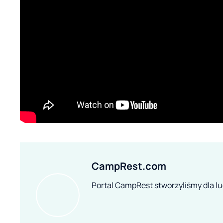
CampRest.com
Portal CampRest stworzyliśmy dla lud