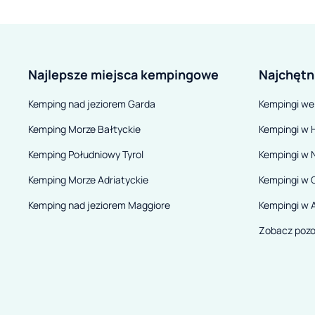
relaksu na ło
gości oczek
wypoczynku.
Najlepsze miejsca kempingowe
Najchętn
Pianacce jes
firmy Vacanz
Kemping nad jeziorem Garda
Kempingi we
bardzo wielu
Kemping Morze Bałtyckie
Kempingi w H
turystycznej
Kemping Południowy Tyrol
Kempingi w 
tej grupy (n
Camping Etr
Kemping Morze Adriatyckie
Kempingi w 
Le Capanne)
Kemping nad jeziorem Maggiore
Kempingi w A
wysokim kom
Zobacz pozo
lokalizacją 
obsługi. Nie
również wspa
wypoczywaj
przykładem 