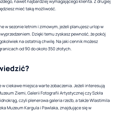
ażdego, nawet najbardziej wymagającego klienta. Z drugiej
 będziesz mieć taką możliwość.
 w sezonie letnim i zimowym, jeżeli planujesz urlop w
 wyprzedzeniem. Dzięki temu zyskasz pewność, że pokój
egokolwiek na ostatnią chwilę. Na jaki cennik możesz
 granicach od 90 do około 350 złotych.
wiedzić?
je w ciekawe miejsca warte zobaczenia. Jeżeli interesują
uzeum Ziemi, Galerii Fotografii Artystycznej czy Szkła
dnokrąg, czyli plenerowa galeria rzeźb, a także Wlastimila
eka Muzeum Kargula i Pawlaka, znajdujące się w