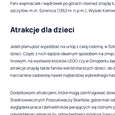
Fani wspinaczek i wędrówek po górach również znajdą tu
szczytów, m.in. Szrenica (1362 m. n.p.m.), Wysoki Kamień
Atrakcje dla dzieci
Jeżeli planujesz wyjeżdżać na urlop z całą rodziną, w Szk
dzieci. Część z nich będzie idealnym sposobem na zmęc
linowym, na wystawie klocków LEGO czy w Dinoparku będ
atrakcje znajdą także fanów wśród starszych dzieci: do d
narciarskie zadowolą nawet najbardziej wybrednego nas
Dodatkowymi atrakcjami, które mogą zaintrygować dzie
Średniowiecznych Poszukiwaczy Skarbów, gdzie mali odk
wyglądała praca rzemieślników parających się różnymi 
odwiedzenie Leśnej Huty, gdzie będziesz mógł na żywo ob