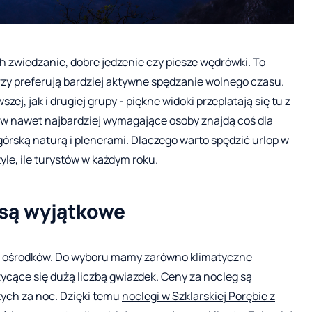
ch zwiedzanie, dobre jedzenie czy piesze wędrówki. To
rzy preferują bardziej aktywne spędzanie wolnego czasu.
zej, jak i drugiej grupy - piękne widoki przeplatają się tu z
ów nawet najbardziej wymagające osoby znajdą coś dla
górską naturą i plenerami. Dlaczego warto spędzić urlop w
tyle, ile turystów w każdym roku.
 są wyjątkowe
m ośrodków. Do wyboru mamy zarówno klimatyczne
czycące się dużą liczbą gwiazdek. Ceny za nocleg są
otych za noc. Dzięki temu
noclegi w Szklarskiej Porębie z