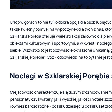
Urlop w górach to nie tylko dobra opcja dla osób lubiący
także świetny pomysł na wypoczynek dla tych z nas, któ
Szklarska Poręba oferuje wiele atrakcji zarówno dla pierws
obiektami kulturowymi i sportowymi, a w kwestii nocleg
siebie. Wszystko to jest oczywiście okraszone unikalną, 
Szklarskiej Porębie? Cóż - odpowiedzi na to pytanie jest 
Noclegi w Szklarskiej Porębie
Miejscowość charakteryzuje się dużym zróżnicowanie
pensjonaty czy kwatery, jak i wysokiej jakości hotele sz
również bardzo różne - od kilkudziesięciu do kilkuset zł