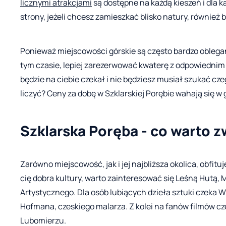
licznymi atrakcjami
są dostępne na każdą kieszeń i dla k
strony, jeżeli chcesz zamieszkać blisko natury, również
Ponieważ miejscowości górskie są często bardzo oblegane
tym czasie, lepiej zarezerwować kwaterę z odpowiednim
będzie na ciebie czekał i nie będziesz musiał szukać cz
liczyć? Ceny za dobę w Szklarskiej Porębie wahają się w
Szklarska Poręba - co warto z
Zarówno miejscowość, jak i jej najbliższa okolica, obfitu
cię dobra kultury, warto zainteresować się Leśną Hutą, M
Artystycznego. Dla osób lubiących dzieła sztuki czeka Wi
Hofmana, czeskiego malarza. Z kolei na fanów filmów cz
Lubomierzu.