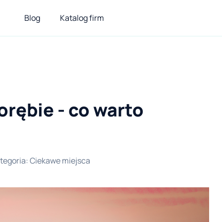
Blog
Katalog firm
orębie - co warto
tegoria
:
Ciekawe miejsca