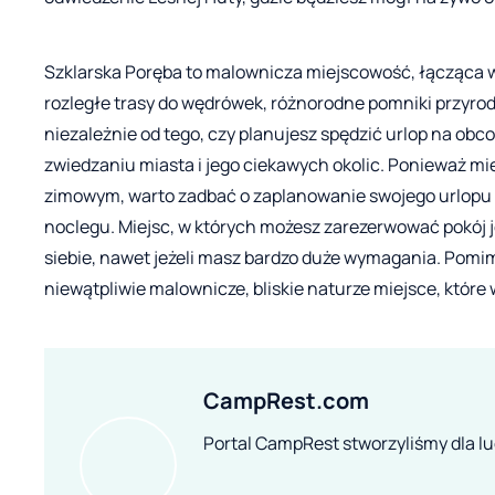
Szklarska Poręba to malownicza miejscowość, łącząca w 
rozległe trasy do wędrówek, różnorodne pomniki przyrody 
niezależnie od tego, czy planujesz spędzić urlop na obc
zwiedzaniu miasta i jego ciekawych okolic. Ponieważ mie
zimowym, warto zadbać o zaplanowanie swojego urlopu z
noclegu. Miejsc, w których możesz zarezerwować pokój je
siebie, nawet jeżeli masz bardzo duże wymagania. Pomi
niewątpliwie malownicze, bliskie naturze miejsce, które 
CampRest.com
Portal CampRest stworzyliśmy dla lud