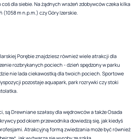
 coś dla siebie. Na żądnych wrażeń zdobywców czeka kilka
 (1058 m n.p.m.) czy Góry Izerskie.
larskiej Porębie znajdziesz również wiele atrakcji dla
zenie rozbrykanych pociech - dzień spędzony w parku
zie nie lada ciekawostką dla twoich pociech. Sportowe
yspozycji pozostaje aquapark, park rozrywki czy stoki
tolatka.
ci, są Drewniane szałasy dla wędrowców a także Osada
rywcy pod okiem przewodnika dowiedzą się, jak kiedyś
profesjami. Atrakcyjną formą zwiedzania może być również
ejrzeć, jak wytwarza się wyroby ze szkła.