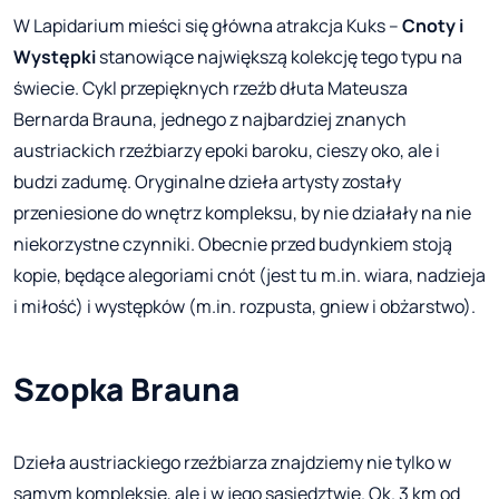
W Lapidarium mieści się główna atrakcja Kuks –
Cnoty i
Występki
stanowiące największą kolekcję tego typu na
świecie. Cykl przepięknych rzeźb dłuta Mateusza
Bernarda Brauna, jednego z najbardziej znanych
austriackich rzeźbiarzy epoki baroku, cieszy oko, ale i
budzi zadumę. Oryginalne dzieła artysty zostały
przeniesione do wnętrz kompleksu, by nie działały na nie
niekorzystne czynniki. Obecnie przed budynkiem stoją
kopie, będące alegoriami cnót (jest tu m.in. wiara, nadzieja
i miłość) i występków (m.in. rozpusta, gniew i obżarstwo).
Szopka Brauna
Dzieła austriackiego rzeźbiarza znajdziemy nie tylko w
samym kompleksie, ale i w jego sąsiedztwie. Ok. 3 km od