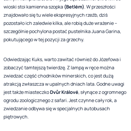
wioski stoi kamienna szopka
(
Betlém)
. W przeszłości
znajdowało się tu wiele ekspresyjnych rzeźb, dziś
pozostało ich zaledwie kilka, ale robią duże wrażenie –
szczególnie pochylona postać pustelnika Juana Garina,
pokutującego w tej pozycji za grzechy.
Odwiedzając Kuks, warto zawitać również do Józefowa i
zobaczyć tamtejszą twierdzę. Z lampą w ręce można
zwiedzać część chodników minerskich, co jest dużą
atrakcją zwłaszcza w upalnych dniach lata. Godne uwagi
jest także miasteczko
Dvůr Králové
, słynące z ogromnego
ogrodu zoologicznego z safari. Jest czynne cały rok, a
zwiedzanie odbywa się w specjalnych autobusach
piętrowych.