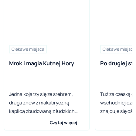
Ciekawe miejsca
Ciekawe miejsca
Mrok i magia Kutnej Hory
Po drugiej st
Jedna kojarzy się ze srebrem,
Tuż za czeską g
druga znów z makabryczną
wschodniej częś
kaplicą zbudowaną z ludzkich
znajduje się ośr
kości. Jeszcze inni widzą
Pec pod Śnieżką.
Czytaj więcej
wspaniałą późnogotycką katedrę
malowniczej dol