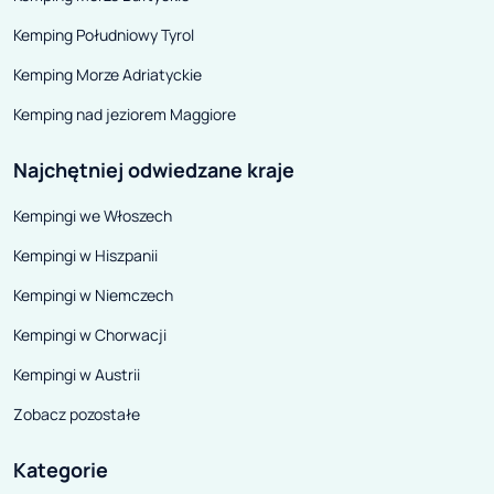
Łaźni, Wielkiej
Upą i Czarnego 
Kemping Południowy Tyrol
obejmuje równie
Kemping Morze Adriatyckie
Małej Upy. W se
Kemping nad jeziorem Maggiore
poszczególnymi
kursują darmow
Najchętniej odwiedzane kraje
czterech główny
Kempingi we Włoszech
którym można z 
się na trasy. Pr
Kempingi w Hiszpanii
dyspozycji turys
Kempingi w Niemczech
busów City w o
Kempingi w Chorwacji
Dół, Jańskie Łaź
Śnieżką.
Kempingi w Austrii
Zobacz pozostałe
Kategorie