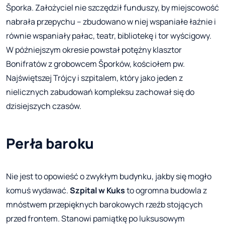
Šporka. Założyciel nie szczędził funduszy, by miejscowość
nabrała przepychu – zbudowano w niej wspaniałe łaźnie i
równie wspaniały pałac, teatr, bibliotekę i tor wyścigowy.
W późniejszym okresie powstał potężny klasztor
Bonifratów z grobowcem Šporków, kościołem pw.
Najświętszej Trójcy i szpitalem, który jako jeden z
nielicznych zabudowań kompleksu zachował się do
dzisiejszych czasów.
Perła baroku
Nie jest to opowieść o zwykłym budynku, jakby się mogło
komuś wydawać.
Szpital w Kuks
to ogromna budowla z
mnóstwem przepięknych barokowych rzeźb stojących
przed frontem. Stanowi pamiątkę po luksusowym