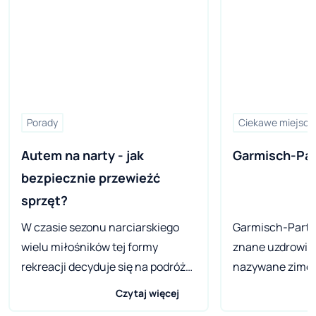
Porady
Ciekawe miejsca
Autem na narty - jak 
Garmisch-Par
bezpiecznie przewieźć 
sprzęt?
W czasie sezonu narciarskiego
Garmisch-Parte
wielu miłośników tej formy
znane uzdrowis
rekreacji decyduje się na podróż
nazywane zimow
samochodem. Przewóz sprzętu –
Niemiec. Co rok
Czytaj więcej
w tym szczególnie nart czy deski
miłośnicy narci