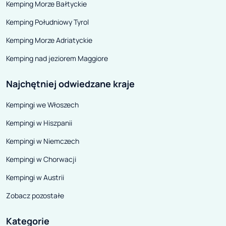
Kemping Morze Bałtyckie
sprzęt „latają” po całym pojeździe.
Niebezpieczeństwo było
Kemping Południowy Tyrol
zdecydowanie mniejsze, gdy
Kemping Morze Adriatyckie
narciarski ekwipunek dobrze
Kemping nad jeziorem Maggiore
zamocowano.
Najchętniej odwiedzane kraje
Kempingi we Włoszech
Kempingi w Hiszpanii
Kempingi w Niemczech
Kempingi w Chorwacji
Kempingi w Austrii
Zobacz pozostałe
Kategorie