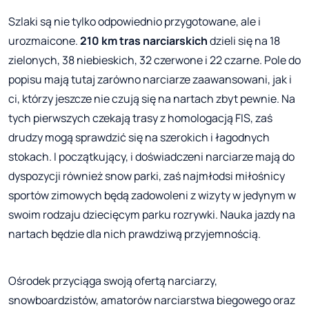
Szlaki są nie tylko odpowiednio przygotowane, ale i
urozmaicone.
210 km
tras narciarskich
dzieli się na 18
zielonych, 38 niebieskich, 32 czerwone i 22 czarne. Pole do
popisu mają tutaj zarówno narciarze zaawansowani, jak i
ci, którzy jeszcze nie czują się na nartach zbyt pewnie. Na
tych pierwszych czekają trasy z homologacją FIS, zaś
drudzy mogą sprawdzić się na szerokich i łagodnych
stokach. I początkujący, i doświadczeni narciarze mają do
dyspozycji również snow parki, zaś najmłodsi miłośnicy
sportów zimowych będą zadowoleni z wizyty w jedynym w
swoim rodzaju dziecięcym parku rozrywki. Nauka jazdy na
nartach będzie dla nich prawdziwą przyjemnością.
Ośrodek przyciąga swoją ofertą narciarzy,
snowboardzistów, amatorów narciarstwa biegowego oraz