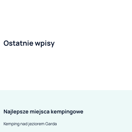
snowboardowej – wewnątrz auta
pragnący wylec
nie należy do
dróg oddechow
najbezpieczniejszych rozwiązań.
południowych N
Alternatywą są boxy dachowe
podnóża Alp, mi
oraz specjalne uchwyty do
uzdrowisko i jes
Ostatnie wpisy
przewozu nart na dachu pojazdu.
znany ośrodek na
Część narciarzy wybiera przewóz
Garmisch-Parte
nart oraz innego sprzętu w środku
jedną z najszybc
auta. To jednak może grozić – w
się miejscowości
razie wypadku – poważnymi
jednak nie posi
konsekwencjami. Jak pokazały
miasta. Mimo to
ubiegłoroczne testy zderzeniowe,
uzyskało sławę 
przeprowadzone przez niemiecki
Niemiec, którą c
Najlepsze miejsca kempingowe
automobilklub ADAC, w sytuacji
dzień.
nieodpowiedniego
Kemping nad jeziorem Garda
zabezpieczenia narty i pozostały