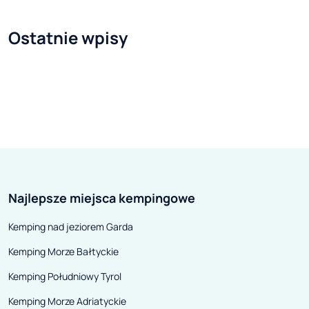
wyższą ceną kryje się coś więcej
rozwiązań nie b
niż „tylko” marka i renoma
środku. Jeśli wie
Ostatnie wpisy
producenta. Artykuł na ten temat
jest jednocześn
planowałem od dawna, ale
przyrody, to nie
ostatecznie do jego napisania
między eleganc
skłoniła mnie wizyta na targach
które zwykle ofe
Caravan Salon 2017 w
w dużych miasta
Düsseldorfie. Tam bowiem
spędzaniem urlo
mogłem bezpośrednio porównać
głuszy. Swój id
zarówno ceny wystawionych obok
zabrać ze sobą,
Najlepsze miejsca kempingowe
siebie pojazdów, jak i ocenić
zechce.
„organoleptycznie” ich jakość.
Kemping nad jeziorem Garda
Kemping Morze Bałtyckie
Kemping Południowy Tyrol
Kemping Morze Adriatyckie