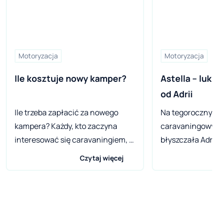
Motoryzacja
Motoryzacja
Ile kosztuje nowy kamper?
Astella – luk
od Adrii 
Ile trzeba zapłacić za nowego
Na tegorocznyc
kampera? Każdy, kto zaczyna
caravaningowyc
interesować się caravaningiem, w
błyszczała Adria
pewnym momencie zadaje
sprawą nowej, 
Czytaj więcej
podobne pytanie. Różnice w
przyczepy camp
cenach pojazdów kempingowych
Astella. Z zewną
różnych marek są ogromne, ale
przypomina bar
warto mieć świadomość, że za
dom niż przycze