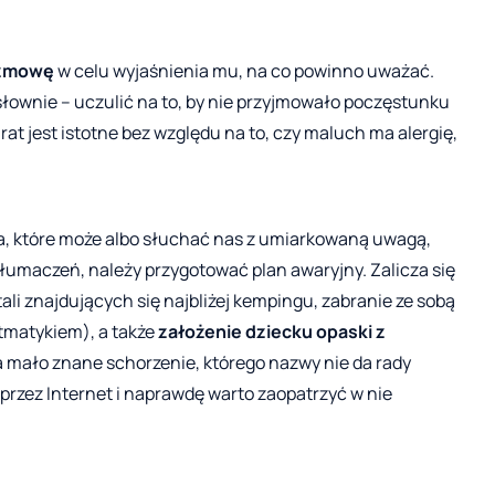
ozmowę
w celu wyjaśnienia mu, na co powinno uważać.
dosłownie – uczulić na to, by nie przyjmowało poczęstunku
t jest istotne bez względu na to, czy maluch ma alergię,
, które może albo słuchać nas z umiarkowaną uwagą,
łumaczeń, należy przygotować plan awaryjny. Zalicza się
li znajdujących się najbliżej kempingu, zabranie ze sobą
stmatykiem), a także
założenie dziecku opaski z
 na mało znane schorzenie, którego nazwy nie da rady
rzez Internet i naprawdę warto zaopatrzyć w nie