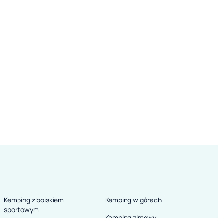
i
ka
y.
s
Kemping z boiskiem
Kemping w górach
c
sportowym
Kemping zimowy