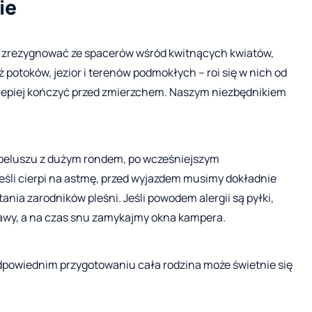
ie
ba zrezygnować ze spacerów wśród kwitnących kwiatów,
 potoków, jezior i terenów podmokłych – roi się w nich od
lepiej kończyć przed zmierzchem. Naszym niezbędnikiem
apeluszu z dużym rondem, po wcześniejszym
eśli cierpi na astmę, przed wyjazdem musimy dokładnie
tania zarodników pleśni. Jeśli powodem alergii są pyłki,
rawy, a na czas snu zamykajmy okna kampera.
dpowiednim przygotowaniu cała rodzina może świetnie się