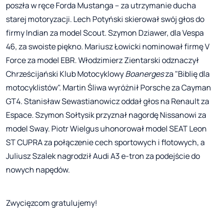
poszła w ręce Forda Mustanga – za utrzymanie ducha
starej motoryzacji. Lech Potyński skierował swój głos do
firmy Indian za model Scout. Szymon Dziawer, dla Vespa
46, za swoiste piękno. Mariusz Łowicki nominował firmę V
Force za model EBR. Włodzimierz Zientarski odznaczył
Chrześcijański Klub Motocyklowy
Boanerges
za "Biblię dla
motocyklistów". Martin Śliwa wyróżnił Porsche za Cayman
GT4. Stanisław Sewastianowicz oddał głos na Renault za
Espace. Szymon Sołtysik przyznał nagordę Nissanowi za
model Sway. Piotr Wielgus uhonorował model SEAT Leon
ST CUPRA za połączenie cech sportowych i flotowych, a
Juliusz Szalek nagrodził Audi A3 e-tron za podejście do
nowych napędów.
Zwycięzcom gratulujemy!