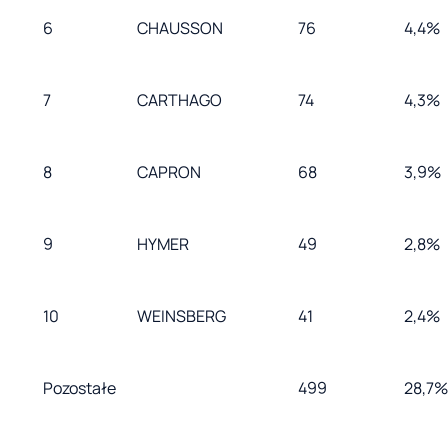
6
CHAUSSON
76
4,4%
7
CARTHAGO
74
4,3%
8
CAPRON
68
3,9%
9
HYMER
49
2,8%
10
WEINSBERG
41
2,4%
Pozostałe
499
28,7%