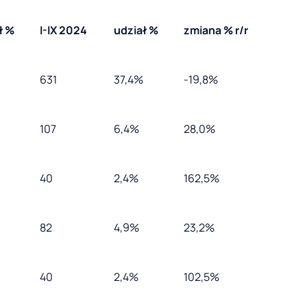
ł %
I-IX 2024
udział %
zmiana % r/r
631
37,4%
-19,8%
107
6,4%
28,0%
40
2,4%
162,5%
82
4,9%
23,2%
40
2,4%
102,5%