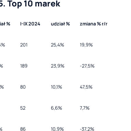
5. Top 10 marek
iał %
I-IX 2024
udział %
zmiana % r/r
6%
201
25,4%
19,9%
4%
189
23,9%
-27,5%
0%
80
10,1%
47,5%
52
6,6%
7,7%
%
86
10,9%
-37,2%