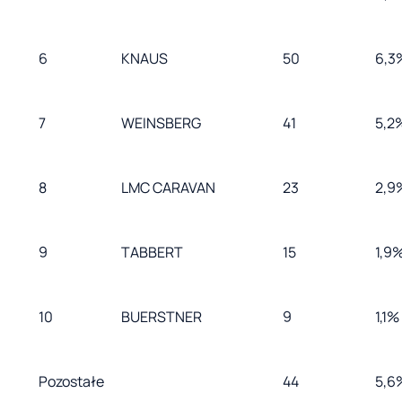
6
KNAUS
50
6,3
7
WEINSBERG
41
5,2
8
LMC CARAVAN
23
2,9
9
TABBERT
15
1,9
10
BUERSTNER
9
1,1%
Pozostałe
44
5,6