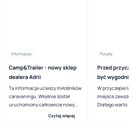
Informacje
Porady
Camp&Trailer - nowy sklep 
Przed przycz
dealera Adrii
być wygodnie
Ta informacja ucieszy miłośników
W przyczepie lu
caravaningu. Właśnie został
miejsca zawsze 
uruchomiony całkowicie nowy
Dlatego warto s
sklep online
kolejnych mebli,
Czytaj więcej
www.campandtrailer.pl. To jeden z
niezbędne, nie d
największych w Polsce sklepów
zastąpić czymś l