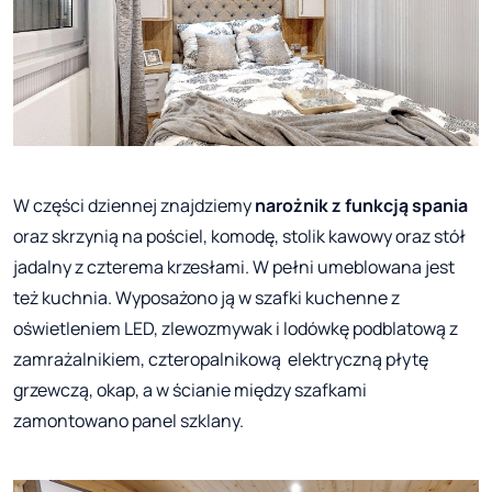
W części dziennej znajdziemy
narożnik z funkcją spania
oraz skrzynią na pościel, komodę, stolik kawowy oraz stół
jadalny z czterema krzesłami. W pełni umeblowana jest
też kuchnia. Wyposażono ją w szafki kuchenne z
oświetleniem LED, zlewozmywak i lodówkę podblatową z
zamrażalnikiem, czteropalnikową elektryczną płytę
grzewczą, okap, a w ścianie między szafkami
zamontowano panel szklany.