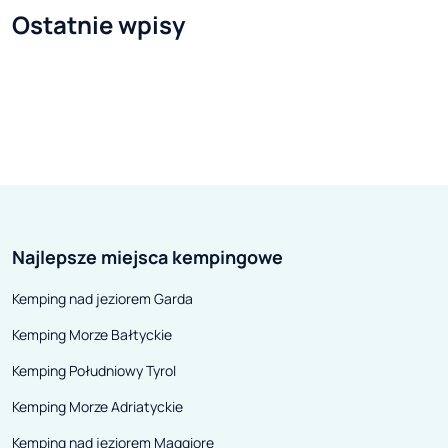
Riccione w regionie Emilia
lokalizacja przy 
Ostatnie wpisy
Romania – Renata Tosi – twierdzi,
piaszczystej pla
że plaże mogą zostać otwarte już
krystalicznie c
w połowie czerwca!. Pani
regionu Vignola
burmistrz powiadomiła, że ma
tak czysta, że n
sygnały odnośnie poczynionych
metrów od brzeg
rezerwacji apartamentów na lato i
Teren jest tam p
nie chciałaby zawieść turystów.
Camping La Tort
Jest jednak pewna, że tegoroczne
19 km od popul
Najlepsze miejsca kempingowe
wakacje będą wyglądać zupełnie
nadmorskiego m
inaczej niż dotychczas.
Teresa di Gallura
Kemping nad jeziorem Garda
produkcji wspan
Kemping Morze Bałtyckie
Vermentino di 
zaledwie 20 mi
Kemping Południowy Tyrol
znaleźć się na r
Kemping Morze Adriatyckie
Rena Bianca, sk
Kemping nad jeziorem Maggiore