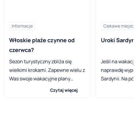
Informacje
Ciekawe miejsca
Włoskie plaże czynne od 
Uroki Sardyni
czerwca? 
Sezon turystyczny zbliża się
Jeśli na wakacj
wielkimi krokami. Zapewne wielu z
naprawdę wypoc
Was swoje wakacyjne plany
Sardynii. Na p
wiązało z Włochami. Czy w
wyspy znajduje 
Czytaj więcej
związku z epidemią koronawirusa
miejsce na rela
trzeba z nich zrezygnować?
Tortuga warto o
Włoskie władze przekonują, że
klimatu, architek
niekoniecznie. Burmistrz
Camping Village
popularnego, włoskiego kurortu
charakteryzuje