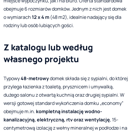
miejsce wypoczynku, jak i na biuro. Oferta standardowa
obejmuje 6 rozmiarów domków. Jednym z nich jest domek
o wymiarach
12 x 4 m
(48 m2), idealnie nadający się dla
rodziny lub osób lubiących gości.
Z katalogu lub według
własnego projektu
Typowy
48-metrowy
domek składa się z sypialni, do której
przylega łazienka z toaletą, prysznicem i umywalką,
dużego salonu z otwartą kuchnią oraz drugiej sypialni. W
wersji gotowej standard wykończenia domku „economy”
obejmuje m.in.
kompletną instalację wodno-
kanalizacyjną, elektryczną, rtv oraz wentylację
, 15-
centymetrową izolację z wełny mineralnej w podłodze i na