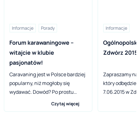
Informacje
Porady
Informacje
Forum karawaningowe – 
Ogólnopolski 
witajcie w klubie 
Zdwórz 2015
pasjonatów!
Caravaning jest w Polsce bardziej
Zapraszamy na P
popularny, niż mogłoby się
który odbędzie s
wydawać. Dowód? Po prostu
7.06.2015 w Zdw
rozejrzyj się, przejrzyj fora
(zdworz2015.pl)
Czytaj więcej
dotyczące turystyki, biwakowania
i karawaningu i zainteresuj się
bardziej formalnymi sekcjami
klubów samochodowych i