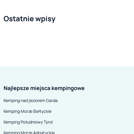
samodzielnymi klubami. Ilu
aktywnych miłośników
Ostatnie wpisy
caravaningu jest w Polsce?
Trudno to precyzyjnie określić, ale
kilka informacji może pomóc w
zobrazowaniu skali zjawiska.
Najlepsze miejsca kempingowe
Kemping nad jeziorem Garda
Kemping Morze Bałtyckie
Kemping Południowy Tyrol
Kemping Morze Adriatyckie