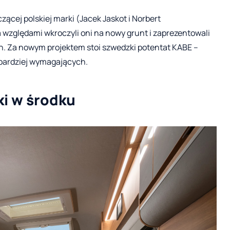
ącej polskiej marki (Jacek Jaskot i Norbert
względami wkroczyli oni na nowy grunt i zaprezentowali
h. Za nowym projektem stoi szwedzki potentat KABE –
jbardziej wymagających.
ki w środku