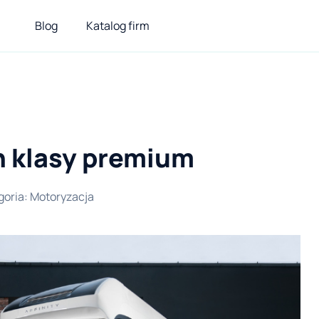
Blog
Katalog firm
n klasy premium
goria
:
Motoryzacja