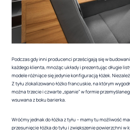
Podczas gdy inni producenci prześcigają się w budowani
każdego klienta, mnożąc układy i prezentując długie list
modele różniące się jedynie konfiguracją łóżek. Niezale
Z tyłu zlokalizowano łóżko francuskie, na którym wygod
można trzecie i czwarte „spanie” w formie przemyślaneg
wsuwana z boku barierka.
Wróćmy jednak do łóżka z tyłu – mamy tu możliwość ma
przesunięcie łóżka do tyłu i zwiększenie powierzchni w 