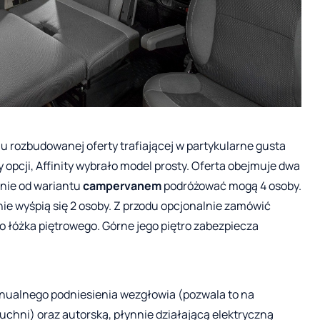
u rozbudowanej oferty trafiającej w partykularne gusta
y opcji, Affinity wybrało model prosty. Oferta obejmuje dwa
żnie od wariantu
campervanem
podróżować mogą 4 osoby.
nie wyśpią się 2 osoby. Z przodu opcjonalnie zamówić
o łóżka piętrowego. Górne jego piętro zabezpiecza
nualnego podniesienia wezgłowia (pozwala to na
kuchni) oraz autorską, płynnie działającą elektryczną