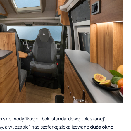
rskie modyfikacje –boki standardowej „blaszanej”
y, a w „czapie” nad szoferką zlokalizowano
duże okno