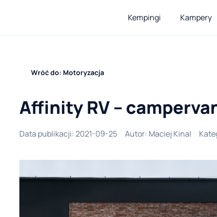
Kempingi
Kampery
Wróć do: Motoryzacja
Affinity RV – camperva
Data publikacji
:
2021-09-25
Autor
:
Maciej Kinal
Kate