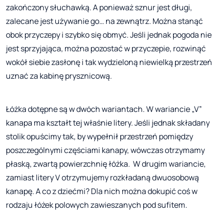
zakończony słuchawką. A ponieważ sznur jest długi,
zalecane jest używanie go… na zewnątrz. Można stanąć
obok przyczepy i szybko się obmyć. Jeśli jednak pogoda nie
jest sprzyjająca, można pozostać w przyczepie, rozwinąć
wokół siebie zasłonę i tak wydzieloną niewielką przestrzeń
uznać za kabinę prysznicową.
Łóżka dotępne są w dwóch wariantach. W wariancie „V”
kanapa ma kształt tej właśnie litery. Jeśli jednak składany
stolik opuścimy tak, by wypełnił przestrzeń pomiędzy
poszczególnymi częściami kanapy, wówczas otrzymamy
płaską, zwartą powierzchnię łóżka. W drugim wariancie,
zamiast litery V otrzymujemy rozkładaną dwuosobową
kanapę. A co z dziećmi? Dla nich można dokupić coś w
rodzaju łóżek polowych zawieszanych pod sufitem.