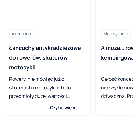
Akcesoria
Motoryzacja
Łańcuchy antykradzieżowe 
A może… rowe
do rowerów, skuterów, 
kempingową
motocykli 
Rowery, nie mówiąc już o
Całość koncepc
skuterach i motocyklach, to
niezwykle nowat
przedmioty dużej wartości
dziwaczną. Przy
materialnej, a często i
duża i na pierws
Czytaj więcej
sentymentalnej. Zdarza się, że
zdradza swoich m
kupowane są za kilkuletnie
pewnością znaj
oszczędności. Aż dziw bierze, że
amatorów.