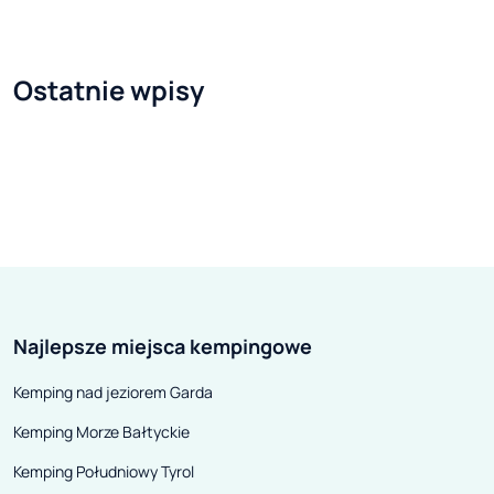
sprzęt, który kosztował kilka lub
kilkadziesiąt tysięcy, często jest
zabezpieczany najtańszym
Ostatnie wpisy
zapięciem z hipermarketu. Już w
momencie planowania budżetu
na wymarzony jednoślad, warto
pomyśleć o jego zabezpieczeniu i
przeznaczyć na ten cel kwotę
stosowną do wartości rzeczy,
którą chcemy w ten sposób
uchronić przed kradzieżą.
Najlepsze miejsca kempingowe
Kemping nad jeziorem Garda
Kemping Morze Bałtyckie
Kemping Południowy Tyrol