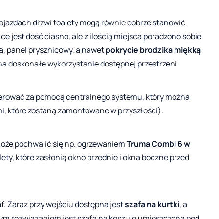
ojazdach drzwi toalety mogą równie dobrze stanowić
e jest dość ciasno, ale z ilością miejsca poradzono sobie
a, panel prysznicowy, a nawet
pokrycie brodzika miękką
na doskonałe wykorzystanie dostępnej przestrzeni.
terować za pomocą centralnego systemu, który można
mi, które zostaną zamontowane w przyszłości).
oże pochwalić się np. ogrzewaniem
Truma Combi 6 w
ety, które zasłonią okno przednie i okna boczne przed
. Zaraz przy wejściu dostępna jest
szafa na kurtki
, a
nym rozwiązaniem jest szafa na koszule umieszczona pod