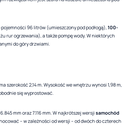
 pojemności 96 litrów (umieszczony pod podłogą),
100-
iżu rur ogrzewania), a także pompę wody. W niektórych
anymi do góry drzwiami.
ma szerokość 2,14 m. Wysokość we wnętrzu wynosi 1,98 m,
obodnie się wyprostować.
6.845 mm oraz 7.116 mm. W najkrótszej wersji
samochód
 nocować – w zależności od wersji – od dwóch do czterech