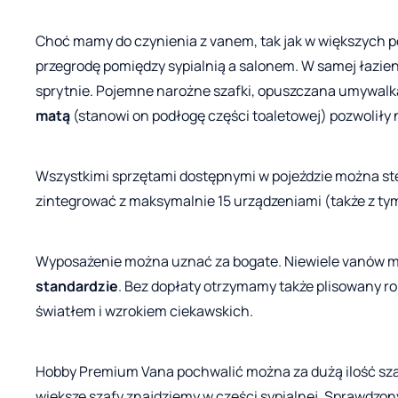
Choć mamy do czynienia z vanem, tak jak w większych p
przegrodę pomiędzy sypialnią a salonem. W samej łazienc
sprytnie. Pojemne narożne szafki, opuszczana umywalk
matą
(stanowi on podłogę części toaletowej) pozwoliły 
Wszystkimi sprzętami dostępnymi w pojeździe można s
zintegrować z maksymalnie 15 urządzeniami (także z ty
Wyposażenie można uznać za bogate. Niewiele vanów m
standardzie
. Bez dopłaty otrzymamy także plisowany rol
światłem i wzrokiem ciekawskich.
Hobby Premium Vana pochwalić można za dużą ilość szaf
większe szafy znajdziemy w części sypialnej. Sprawdzo