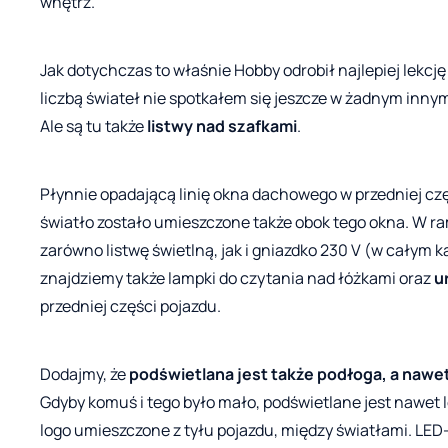
wnętrz.
Jak dotychczas to właśnie Hobby odrobił najlepiej lekc
liczbą świateł nie spotkałem się jeszcze w żadnym inny
Ale są tu także
listwy nad szafkami
.
Płynnie opadającą linię okna dachowego w przedniej częś
światło zostało umieszczone także obok tego okna. 
zarówno listwę świetlną, jak i gniazdko 230 V (w całym 
znajdziemy także lampki do czytania nad łóżkami oraz
u
przedniej części pojazdu.
Dodajmy, że
podświetlana jest także podłoga, a nawe
Gdyby komuś i tego było mało, podświetlane jest nawet l
logo umieszczone z tyłu pojazdu, między światłami. LED