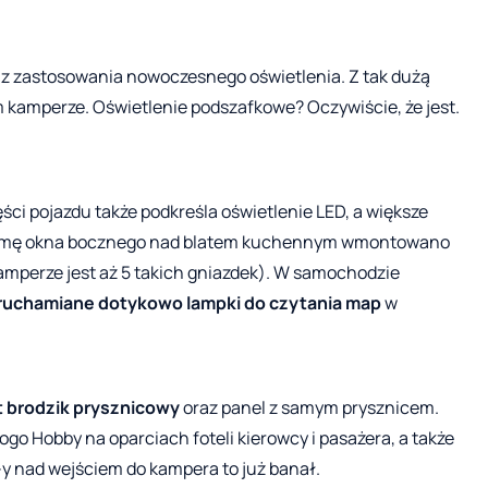
ję z zastosowania nowoczesnego oświetlenia. Z tak dużą
m kamperze. Oświetlenie podszafkowe? Oczywiście, że jest.
ci pojazdu także podkreśla oświetlenie LED, a większe
W ramę okna bocznego nad blatem kuchennym wmontowano
kamperze jest aż 5 takich gniazdek). W samochodzie
ruchamiane dotykowo lampki do czytania map
w
t brodzik prysznicowy
oraz panel z samym prysznicem.
ogo Hobby na oparciach foteli kierowcy i pasażera, a także
-y nad wejściem do kampera to już banał.