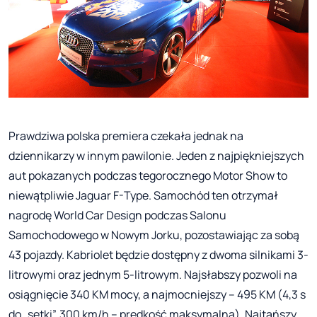
Prawdziwa polska premiera czekała jednak na
dziennikarzy w innym pawilonie. Jeden z najpiękniejszych
aut pokazanych podczas tegorocznego Motor Show to
niewątpliwie Jaguar F-Type. Samochód ten otrzymał
nagrodę World Car Design podczas Salonu
Samochodowego w Nowym Jorku, pozostawiając za sobą
43 pojazdy. Kabriolet będzie dostępny z dwoma silnikami 3-
litrowymi oraz jednym 5-litrowym. Najsłabszy pozwoli na
osiągnięcie 340 KM mocy, a najmocniejszy – 495 KM (4,3 s
do „setki”, 300 km/h – prędkość maksymalna). Najtańszy