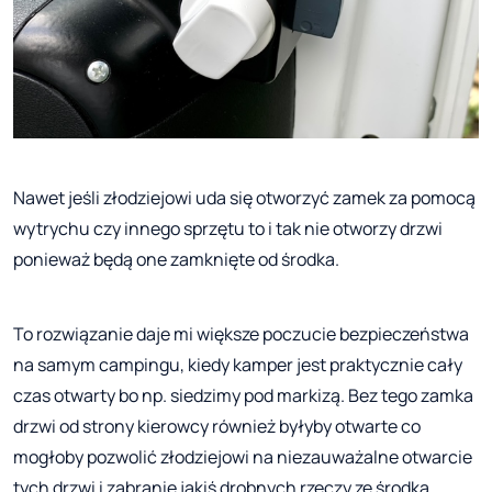
Nawet jeśli złodziejowi uda się otworzyć zamek za pomocą
wytrychu czy innego sprzętu to i tak nie otworzy drzwi
ponieważ będą one zamknięte od środka.
To rozwiązanie daje mi większe poczucie bezpieczeństwa
na samym campingu, kiedy kamper jest praktycznie cały
czas otwarty bo np. siedzimy pod markizą. Bez tego zamka
drzwi od strony kierowcy również byłyby otwarte co
mogłoby pozwolić złodziejowi na niezauważalne otwarcie
tych drzwi i zabranie jakiś drobnych rzeczy ze środka.