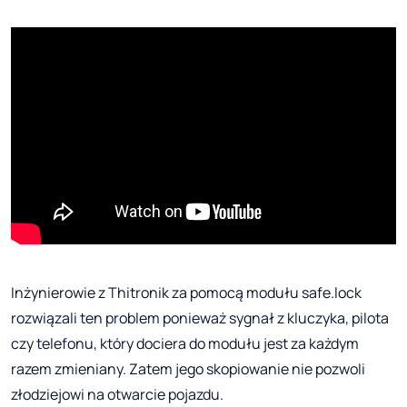
Inżynierowie z Thitronik za pomocą modułu safe.lock
rozwiązali ten problem ponieważ sygnał z kluczyka, pilota
czy telefonu, który dociera do modułu jest za każdym
razem zmieniany. Zatem jego skopiowanie nie pozwoli
złodziejowi na otwarcie pojazdu.