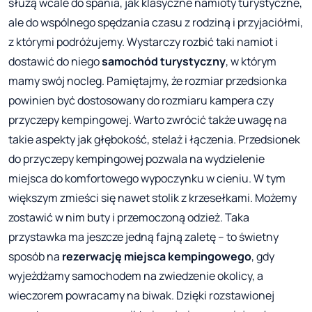
służą wcale do spania, jak klasyczne namioty turystyczne,
ale do wspólnego spędzania czasu z rodziną i przyjaciółmi,
z którymi podróżujemy. Wystarczy rozbić taki namiot i
dostawić do niego
samochód turystyczny
, w którym
mamy swój nocleg. Pamiętajmy, że rozmiar przedsionka
powinien być dostosowany do rozmiaru kampera czy
przyczepy kempingowej. Warto zwrócić także uwagę na
takie aspekty jak głębokość, stelaż i łączenia. Przedsionek
do przyczepy kempingowej pozwala na wydzielenie
miejsca do komfortowego wypoczynku w cieniu. W tym
większym zmieści się nawet stolik z krzesełkami. Możemy
zostawić w nim buty i przemoczoną odzież. Taka
przystawka ma jeszcze jedną fajną zaletę – to świetny
sposób na
rezerwację miejsca kempingowego
, gdy
wyjeżdżamy samochodem na zwiedzenie okolicy, a
wieczorem powracamy na biwak. Dzięki rozstawionej