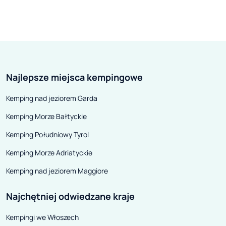
jeśli przestrzegane są pewne
również łatwiej
zasady, nadal można je odwiedzić.
zagospodarowan
W tym przypadku wyjazd
Duża przednia 
dostarczy mocnych wrażeń i da
została pod mni
do myślenia.
w Fiacie Ducato
Najlepsze miejsca kempingowe
Kemping nad jeziorem Garda
Kemping Morze Bałtyckie
Kemping Południowy Tyrol
Kemping Morze Adriatyckie
Kemping nad jeziorem Maggiore
Najchętniej odwiedzane kraje
Kempingi we Włoszech