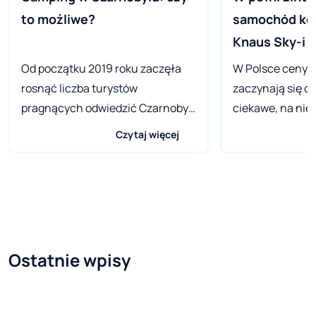
to możliwe?
samochód kem
Knaus Sky-i
Od początku 2019 roku zaczęła
W Polsce ceny K
rosnąć liczba turystów
zaczynają się o
pragnących odwiedzić Czarnobyl.
ciekawe, na niem
Uważa się, że popularność tego
producenta cena 
Czytaj więcej
miejsca rośnie ze względu na
wynosi 63.290 
wprowadzenie przepustki
przyczyną jest 
elektronicznej oraz premiery
podatek VAT). To
serialu na HBO o tej samej nazwie.
10 tysięcy więcej
Elektrownia jądrowa w
Ducato z „docz
Czarnobylu, miasto Prypeć oraz
kontenerem ke
Ostatnie wpisy
terytorium w promieniu 30 km od
więc otrzymuje
tych miejsc są uważane za
Sky-i jest bardzi
potencjalnie niebezpieczne, ale
dzięki czemu po