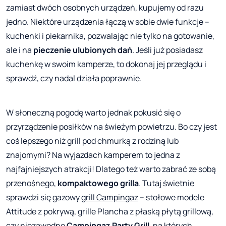
zamiast dwóch osobnych urządzeń, kupujemy od razu
jedno. Niektóre urządzenia łączą w sobie dwie funkcje –
kuchenki i piekarnika, pozwalając nie tylko na gotowanie,
ale i na
pieczenie ulubionych dań
. Jeśli już posiadasz
kuchenkę w swoim kamperze, to dokonaj jej przeglądu i
sprawdź, czy nadal działa poprawnie.
W słoneczną pogodę warto jednak pokusić się o
przyrządzenie posiłków na świeżym powietrzu. Bo czy jest
coś lepszego niż grill pod chmurką z rodziną lub
znajomymi? Na wyjazdach kamperem to jedna z
najfajniejszych atrakcji! Dlatego też warto zabrać ze sobą
przenośnego,
kompaktowego grilla
. Tutaj świetnie
sprawdzi się gazowy
grill Campingaz
– stołowe modele
Attitude z pokrywą, grille Plancha z płaską płytą grillową,
czy niezawodne
Campingaz Party Grill
, na których