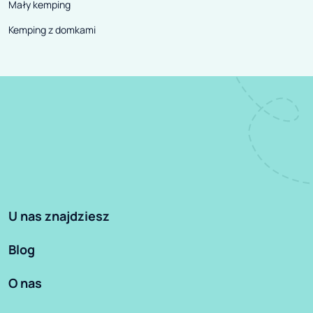
Mały kemping
Kemping z domkami
U nas znajdziesz
Blog
O nas