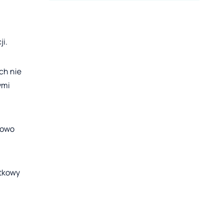
i.
ch nie
ymi
kowo
atkowy