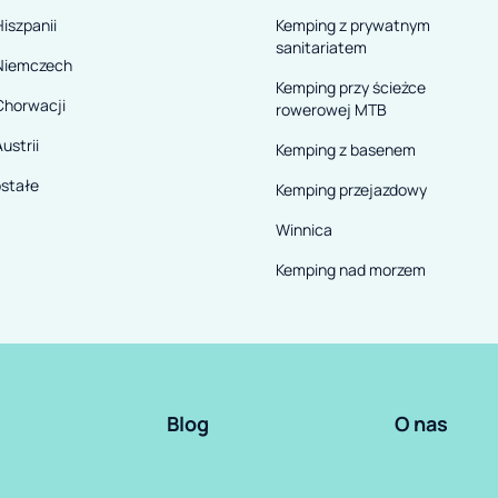
iszpanii
Kemping z prywatnym
sanitariatem
Niemczech
Kemping przy ścieżce
Chorwacji
rowerowej MTB
ustrii
Kemping z basenem
stałe
Kemping przejazdowy
Winnica
Kemping nad morzem
Blog
O nas