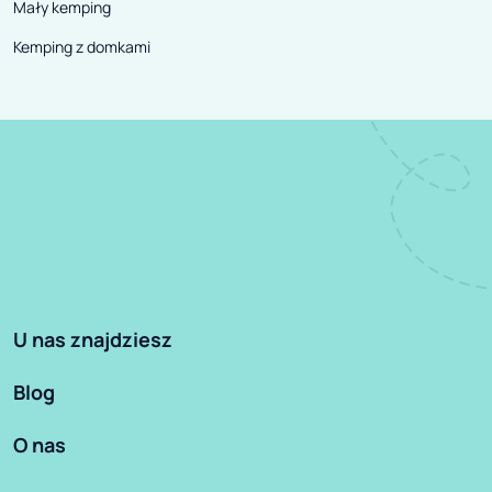
Mały kemping
Kemping z domkami
U nas znajdziesz
Blog
O nas