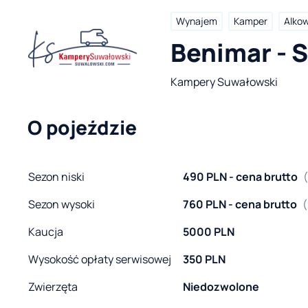
Wynajem
Kamper
Alko
Benimar - 
Kampery Suwałowski
O pojeździe
Sezon niski
490 PLN - cena brutto
Sezon wysoki
760 PLN - cena brutto
(
Kaucja
5000 PLN
Wysokość opłaty serwisowej
350 PLN
Zwierzęta
Niedozwolone