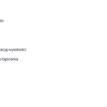
oth
lacją wysokości
o tapicerka