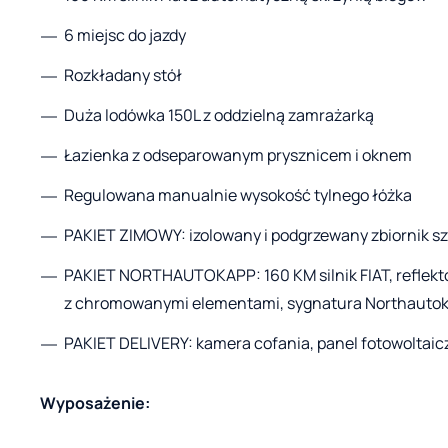
6 miejsc do jazdy
Rozkładany stół
Duża lodówka 150L z oddzielną zamrażarką
Łazienka z odseparowanym prysznicem i oknem
Regulowana manualnie wysokość tylnego łóżka
PAKIET ZIMOWY: izolowany i podgrzewany zbiornik s
PAKIET NORTHAUTOKAPP: 160 KM silnik FIAT, reflektor
z chromowanymi elementami, sygnatura Northauto
PAKIET DELIVERY: kamera cofania, panel fotowoltaic
Wyposażenie: