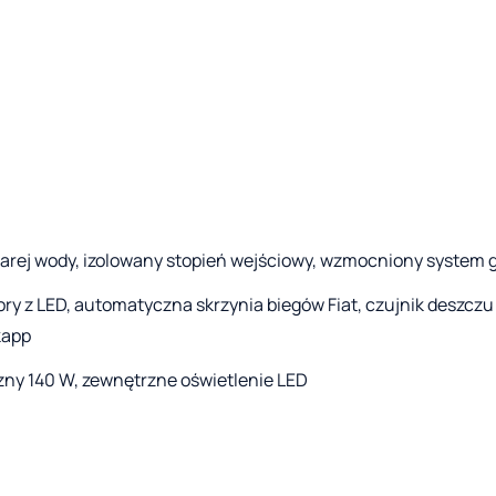
zarej wody, izolowany stopień wejściowy, wzmocniony system 
y z LED, automatyczna skrzynia biegów Fiat, czujnik deszczu 
kapp
zny 140 W, zewnętrzne oświetlenie LED