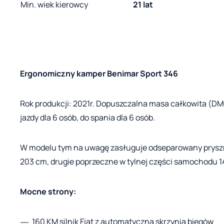
Min. wiek kierowcy
21 lat
Ergonomiczny kamper Benimar Sport 346
Rok produkcji: 2021r. Dopuszczalna masa całkowita (DMC
jazdy dla 6 osób, do spania dla 6 osób.
W modelu tym na uwagę zasługuje odseparowany prysznic 
203 cm, drugie poprzeczne w tylnej części samochodu 14
Mocne strony:
160 KM silnik Fiat z automatyczną skrzynią biegów