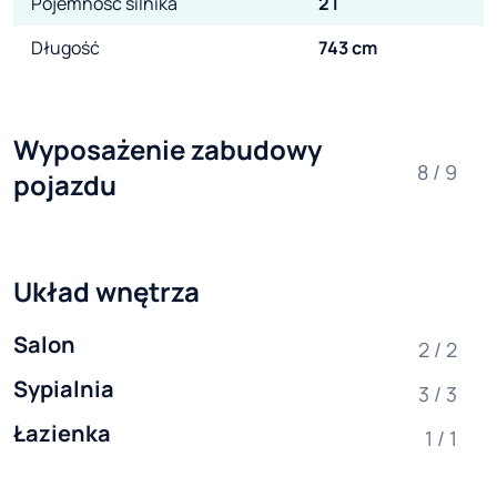
Pojemność silnika
2 l
Długość
743 cm
Wyposażenie zabudowy 
8 / 9
pojazdu
Układ wnętrza
Salon
2 / 2
Sypialnia
3 / 3
Łazienka
1 / 1