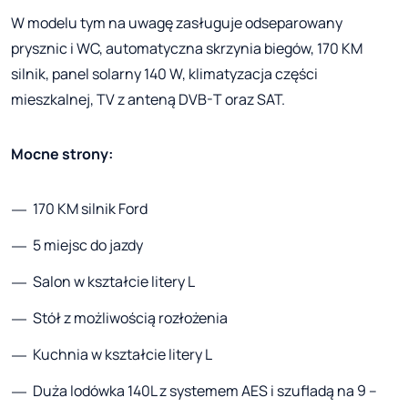
W modelu tym na uwagę zasługuje odseparowany
prysznic i WC, automatyczna skrzynia biegów, 170 KM
silnik, panel solarny 140 W, klimatyzacja części
mieszkalnej, TV z anteną DVB-T oraz SAT.
Mocne strony:
170 KM silnik Ford
5 miejsc do jazdy
Salon w kształcie litery L
Stół z możliwością rozłożenia
Kuchnia w kształcie litery L
Duża lodówka 140L z systemem AES i szufladą na 9 –