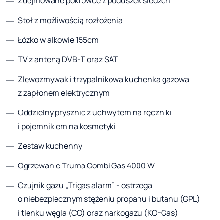
Zdejmowane pokrowce z poduszek siedzeń
Stół z możliwością rozłożenia
Łózko w alkowie 155cm
TV z anteną DVB-T oraz SAT
Zlewozmywak i trzypalnikowa kuchenka gazowa
z zapłonem elektrycznym
Oddzielny prysznic z uchwytem na ręczniki
i pojemnikiem na kosmetyki
Zestaw kuchenny
Ogrzewanie Truma Combi Gas 4000 W
Czujnik gazu „Trigas alarm” - ostrzega
o niebezpiecznym stężeniu propanu i butanu (GPL)
i tlenku węgla (CO) oraz narkogazu (KO-Gas)