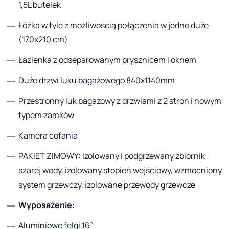
1,5L butelek
Łóżka w tyle z możliwością połączenia w jedno duże
(170x210 cm)
Łazienka z odseparowanym prysznicem i oknem
Duże drzwi luku bagażowego 840x1140mm
Przestronny luk bagażowy z drzwiami z 2 stron i nowym
typem zamków
Kamera cofania
PAKIET ZIMOWY: izolowany i podgrzewany zbiornik
szarej wody, izolowany stopień wejściowy, wzmocniony
system grzewczy, izolowane przewody grzewcze
Wyposażenie:
Aluminiowe felgi 16”