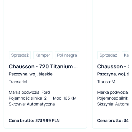
Sprzedaż
Kamper
Półintegra
Sprzedaż
Kam
Chausson - 720 Titanium 
Chausson - S5
Pszczyna
,
woj. śląskie
Pszczyna
,
woj. śl
Line Model 2026
Model 2026
Transa-M
Transa-M
Marka podwozia
: Ford
Marka podwozia
: 
Pojemność silnika
: 2 l
Moc
: 165 KM
Pojemność silnika
:
Skrzynia
: Automatyczna
Skrzynia
: Automa
Cena brutto: 373 999 PLN
Cena brutto: 345