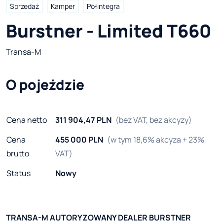
Sprzedaż
Kamper
Półintegra
Burstner - Limited T660
Transa-M
O pojeździe
Cena netto
311 904,47 PLN
(bez VAT, bez akcyzy)
Cena
455 000 PLN
(w tym 18,6% akcyza + 23%
brutto
VAT)
Status
Nowy
TRANSA-M AUTORYZOWANY DEALER BURSTNER