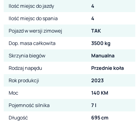
Ilość miejsc do jazdy
4
Ilość miejsc do spania
4
Pojazd w wersji zimowej
TAK
Dop. masa całkowita
3500 kg
Skrzynia biegów
Manualna
Rodzaj napędu
Przednie koła
Rok produkcji
2023
Moc
140 KM
Pojemność silnika
7 l
Długość
695 cm