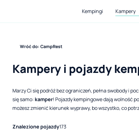
Kempingi
Kampery
Wróć do: CampRest
Kampery i pojazdy ke
Marzy Ci się podróż bez ograniczeń, pełna swobody i p
się samo:
kamper
! Pojazdy kempingowe dają wolność 
możesz zmienić kierunek wyprawy, bo wszystko, co potr
Znalezione pojazdy
173