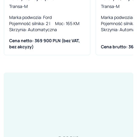
Line Model 2026
Line Model 2
Transa-M
Transa-M
Marka podwozia
: Ford
Marka podwozia
: 
Pojemność silnika
: 2 l
Moc
: 165 KM
Pojemność silnika
:
Skrzynia
: Automatyczna
Skrzynia
: Automa
Cena netto: 369 900 PLN (bez VAT,
bez akcyzy)
Cena brutto: 364