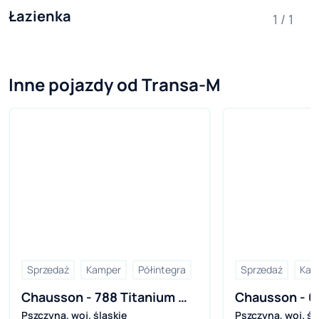
Łazienka
1 / 1
Inne pojazdy od Transa-M
Sprzedaż
Kamper
Półintegra
Sprzedaż
Kam
Chausson - 788 Titanium 
Chausson - 62
Pszczyna
,
woj. śląskie
Pszczyna
,
woj. śl