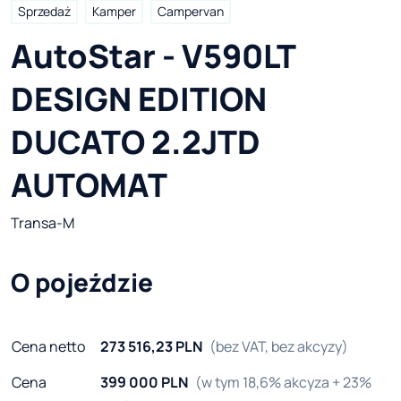
Sprzedaż
Kamper
Campervan
AutoStar - V590LT 
DESIGN EDITION 
DUCATO 2.2JTD 
AUTOMAT
Transa-M
O pojeździe
Cena netto
273 516,23 PLN
(bez VAT, bez akcyzy)
Cena
399 000 PLN
(w tym 18,6% akcyza + 23%