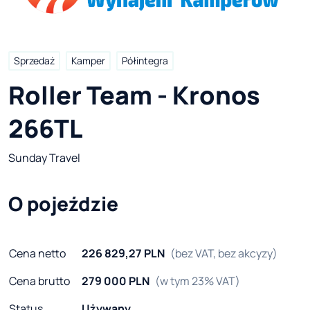
Sprzedaż
Kamper
Półintegra
Roller Team - Kronos 
266TL
Sunday Travel
O pojeździe
Cena netto
226 829,27 PLN
(bez VAT, bez akcyzy)
Cena brutto
279 000 PLN
(w tym 23% VAT)
Status
Używany