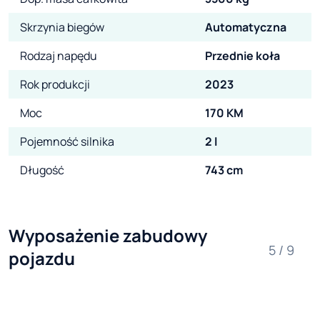
Skrzynia biegów
Automatyczna
Rodzaj napędu
Przednie koła
Rok produkcji
2023
Moc
170 KM
Pojemność silnika
2 l
Długość
743 cm
Wyposażenie zabudowy 
5 / 9
pojazdu