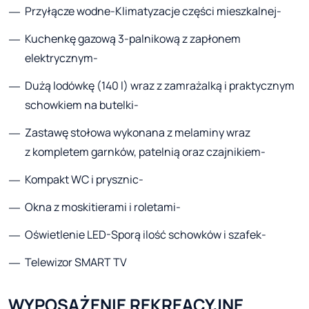
Przyłącze wodne-Klimatyzacje części mieszkalnej-
Kuchenkę gazową 3-palnikową z zapłonem
elektrycznym-
Dużą lodówkę (140 l) wraz z zamrażalką i praktycznym
schowkiem na butelki-
Zastawę stołowa wykonana z melaminy wraz
z kompletem garnków, patelnią oraz czajnikiem-
Kompakt WC i prysznic-
Okna z moskitierami i roletami-
Oświetlenie LED-Sporą ilość schowków i szafek-
Telewizor SMART TV
WYPOSAŻENIE REKREACYJNE