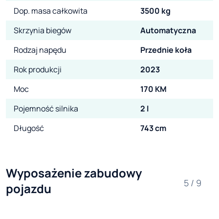
Dop. masa całkowita
3500 kg
Skrzynia biegów
Automatyczna
Rodzaj napędu
Przednie koła
Rok produkcji
2023
Moc
170 KM
Pojemność silnika
2 l
Długość
743 cm
Wyposażenie zabudowy 
5 / 9
pojazdu