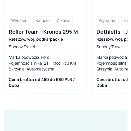
Wynajem
Kamper
Alkowa
Wynajem
Kam
Roller Team - Kronos 295 M
Dethleffs - Ju
Rzeszów
,
woj. podkarpackie
Rzeszów
,
woj. po
(2026r.)
Sunday Travel
Sunday Travel
Marka podwozia
: Ford
Marka podwozia
: 
Pojemność silnika
: 2 l
Moc
: 130 KM
Pojemność silnika
:
Skrzynia
: Automatyczna
Skrzynia
: Automa
Cena brutto: od 450 do 680 PLN /
Cena brutto: od 
Doba
Doba