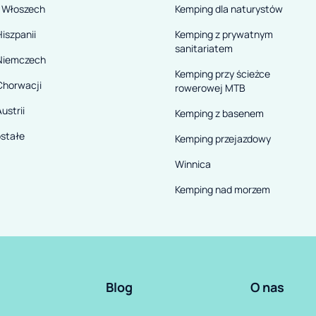
 Włoszech
Kemping dla naturystów
iszpanii
Kemping z prywatnym
sanitariatem
Niemczech
Kemping przy ścieżce
Chorwacji
rowerowej MTB
ustrii
Kemping z basenem
stałe
Kemping przejazdowy
Winnica
Kemping nad morzem
Blog
O nas