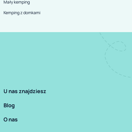
Mały kemping
Kemping z domkami
U nas znajdziesz
Blog
O nas