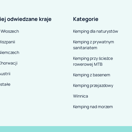
iej odwiedzane kraje
Kategorie
 Włoszech
Kemping dla naturystów
iszpanii
Kemping z prywatnym
sanitariatem
Niemczech
Kemping przy ścieżce
Chorwacji
rowerowej MTB
ustrii
Kemping z basenem
stałe
Kemping przejazdowy
Winnica
Kemping nad morzem