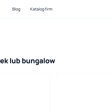
Blog
Katalog firm
mek lub bungalow