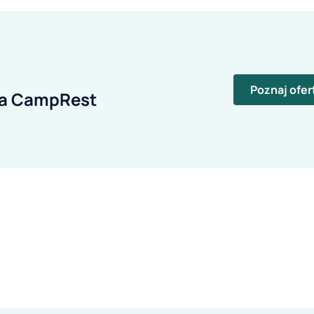
Poznaj ofer
ia CampRest