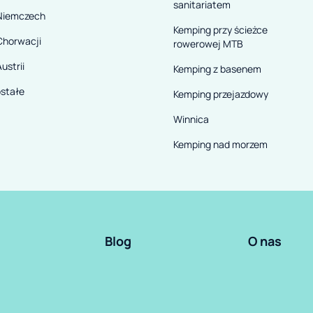
sanitariatem
Niemczech
Kemping przy ścieżce
Chorwacji
rowerowej MTB
ustrii
Kemping z basenem
stałe
Kemping przejazdowy
Winnica
Kemping nad morzem
Blog
O nas