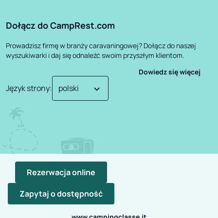
Dołącz do CampRest.com
Prowadzisz firmę w branży caravaningowej? Dołącz do naszej
wyszukiwarki i daj się odnaleźć swoim przyszłym klientom.
Dowiedz się więcej
Język strony
:
Rezerwacja online
Zapytaj o dostępność
©
2026
CampRest.
All Rights Reserved
Polityka Prywatności
Regulamin
www.campingclasse.it