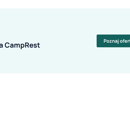
Poznaj ofer
ia CampRest