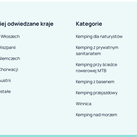
iej odwiedzane kraje
Kategorie
 Włoszech
Kemping dla naturystów
iszpanii
Kemping z prywatnym
sanitariatem
Niemczech
Kemping przy ścieżce
Chorwacji
rowerowej MTB
ustrii
Kemping z basenem
stałe
Kemping przejazdowy
Winnica
Kemping nad morzem