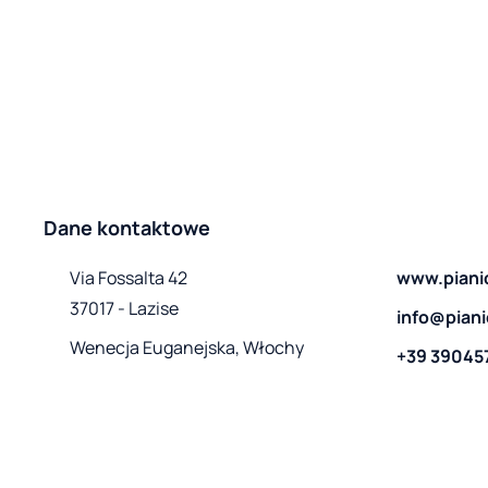
Dane kontaktowe
Via Fossalta 42

www.pianid
37017 - Lazise
info@pianid
Wenecja Euganejska, Włochy
+39 39045