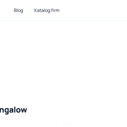
Blog
Katalog firm
ungalow