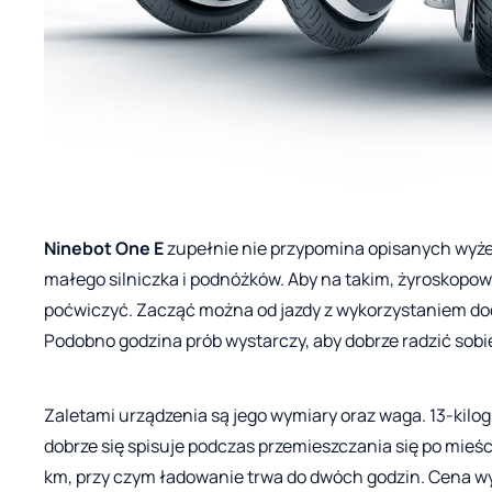
Ninebot One E
zupełnie nie przypomina opisanych wyżej 
małego silniczka i podnóżków. Aby na takim, żyroskop
poćwiczyć. Zacząć można od jazdy z wykorzystaniem doc
Podobno godzina prób wystarczy, aby dobrze radzić sob
Zaletami urządzenia są jego wymiary oraz waga. 13-kilo
dobrze się spisuje podczas przemieszczania się po mie
km, przy czym ładowanie trwa do dwóch godzin. Cena wyn