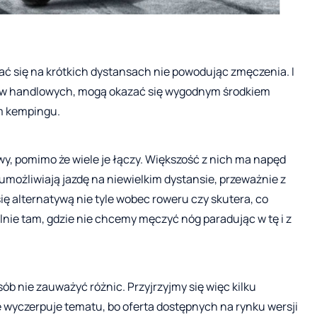
ać się na krótkich dystansach nie powodując zmęczenia. I
ów handlowych, mogą okazać się wygodnym środkiem
ym kempingu.
zwy, pomimo że wiele je łączy. Większość z nich ma napęd
umożliwiają jazdę na niewielkim dystansie, przeważnie z
ę alternatywą nie tyle wobec roweru czy skutera, co
nie tam, gdzie nie chcemy męczyć nóg paradując w tę i z
ób nie zauważyć różnic. Przyjrzyjmy się więc kilku
e wyczerpuje tematu, bo oferta dostępnych na rynku wersji