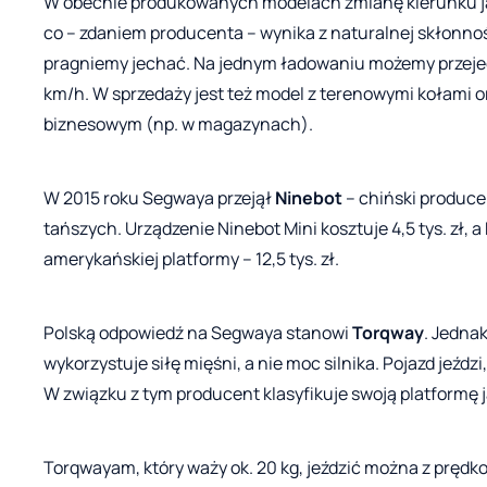
W obecnie produkowanych modelach zmianę kierunku jaz
co – zdaniem producenta – wynika z naturalnej skłonnoś
pragniemy jechać. Na jednym ładowaniu możemy przeje
km/h. W sprzedaży jest też model z terenowymi kołami o
biznesowym (np. w magazynach).
W 2015 roku Segwaya przejął
Ninebot
– chiński produce
tańszych. Urządzenie Ninebot Mini kosztuje 4,5 tys. zł,
amerykańskiej platformy – 12,5 tys. zł.
Polską odpowiedź na Segwaya stanowi
Torqway
. Jednak
wykorzystuje siłę mięśni, a nie moc silnika. Pojazd jeźdz
W związku z tym producent klasyfikuje swoją platformę 
Torqwayam, który waży ok. 20 kg, jeździć można z prędk