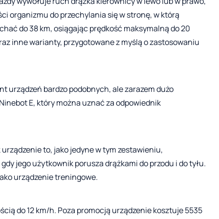
dy wywołuje ruch drążka kierownicy w lewo lub w prawo,
ci organizmu do przechylania się w stronę, w którą
chać do 38 km, osiągając prędkość maksymalną do 20
raz inne warianty, przygotowane z myślą o zastosowaniu
nt urządzeń bardzo podobnych, ale zarazem dużo
 a Ninebot E, który można uznać za odpowiednik
 urządzenie to, jako jedyne w tym zestawieniu,
i, gdy jego użytkownik porusza drążkami do przodu i do tyłu.
jako urządzenie treningowe.
ością do 12 km/h. Poza promocją urządzenie kosztuje 5535