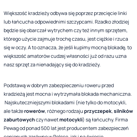
Większość kradzieży odbywa się poprzez przecięcie linki
lub łańcucha odpowiednimi szczypcami. Rzadko złodziej
będzie się obarczał wytrychem czy też innym sprzętem,
którego użycie zajmuje trochę czasu, jest ciężkie i rzuca
się w oczy. A to oznacza, że jeśli kupimy mocną blokadę, to
większość amatorów cudzej własności już od razu uzna
nasz sprzęt za nienadający się do kradzieży.
Podstawą w dobrym zabezpieczeniu roweru przed
kradzieżą jest mocna i wytrzymała blokada mechaniczna.
Najskuteczniejszymi blokadami (nie tylko do motocykli,
ale także
rowerów
, różnego rodzaju
przyczepek
,
silników
zaburtowych
czy nawet
motocykli
) są łańcuchy. Firma
Pewag od ponad 500 lat jest producentem zabezpieczeń
cenionych zarówno w Polsce, jak i na świecie.