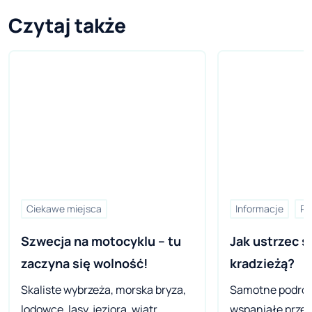
Czytaj także
Ciekawe miejsca
Informacje
Po
Szwecja na motocyklu – tu 
Jak ustrzec si
zaczyna się wolność!
kradzieżą?
Skaliste wybrzeża, morska bryza,
Samotne podróż
lodowce, lasy, jeziora, wiatr,
wspaniałe przeż