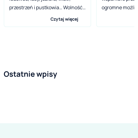
przestrzeń i pustkowia… Wolność!.
ogromne możliw
A gdyby tak choć na kilka dni
niezależnemu tu
Czytaj więcej
wysiąść z kołowrotka
istnieje też ta 
codzienności, wsiąść na motocykl
mocy” – problem
i poczuć wybuchową mieszankę
napadów na prz
adrenaliny i endorfin? Te
kempingowe i k
fantastyczne doznania czekają
od dawna i nale
na Ciebie niemal za rogiem, bo
uwagę podczas k
Ostatnie wpisy
tylko o kilka godzin rejsu stąd - w
Przed wyruszen
Szwecji!. Do Szwecji motocyklem
okolicy należy p
można dostać się na dwa
środki ostrożnoś
sposoby:. Przez miejscowość
powrocie nie za
Flensburg w Niemczech, a
domku mobilneg
następnie przez Danię do Malmö.
nogi. Nie mówią
Podróż trwa łącznie około 22
miejscu parkin
godzin i prowadzi płatnymi
stał nasz pojazd