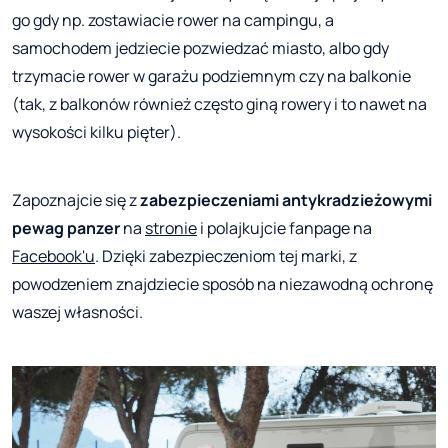
go gdy np. zostawiacie rower na campingu, a
samochodem jedziecie pozwiedzać miasto, albo gdy
trzymacie rower w garażu podziemnym czy na balkonie
(tak, z balkonów również często giną rowery i to nawet na
wysokości kilku pięter).
Zapoznajcie się z
zabezpieczeniami antykradzieżowymi
pewag panzer
na
stronie
i polajkujcie fanpage na
Facebook'u
. Dzięki zabezpieczeniom tej marki, z
powodzeniem znajdziecie sposób na niezawodną ochronę
waszej własności.