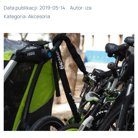
Data publikacji
:
2019-05-14
Autor
:
iza
Kategoria
:
Akcesoria