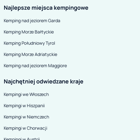
Najlepsze miejsca kempingowe
mostami i tunelami. Obejmuje
m.in. malowniczy przejazd
Kemping nad jeziorem Garda
okazałym mostem wiszącym na
Kemping Morze Bałtyckie
cieśniną Storebælt w Danii oraz
ogromnym mostem
Kemping Południowy Tyrol
Øresundsbron, który łączy Danię
Kemping Morze Adriatyckie
ze Szwecją.
Kemping nad jeziorem Maggiore
Najchętniej odwiedzane kraje
Kempingi we Włoszech
Kempingi w Hiszpanii
Kempingi w Niemczech
Kempingi w Chorwacji
Kempingi w Austrii