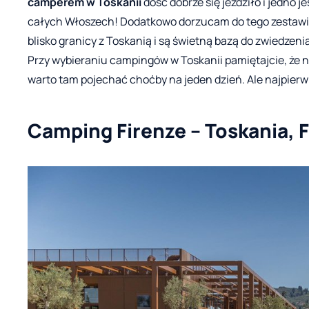
camperem w Toskanii
dość dobrze się jeździło i jedno 
całych Włoszech! Dodatkowo dorzucam do tego zestawi
blisko granicy z Toskanią i są świetną bazą do zwiedzeni
Przy wybieraniu campingów w Toskanii pamiętajcie, że n
warto tam pojechać choćby na jeden dzień. Ale najpierw
Camping Firenze – Toskania, 