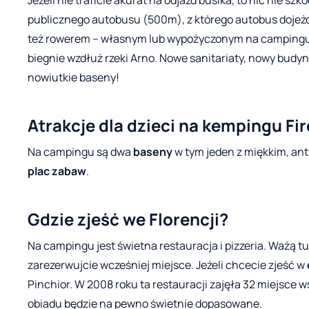
Jeżeli nie traficie akurat na odjazd busika, to nic nie sz
publicznego autobusu (500m), z którego autobus dojeż
też rowerem – własnym lub wypożyczonym na campingu -
biegnie wzdłuż rzeki Arno. Nowe sanitariaty, nowy budyne
nowiutkie baseny!
Atrakcje dla dzieci na kempingu Fi
Na campingu są dwa
baseny
w tym jeden z miękkim, ant
plac zabaw
.
Gdzie zjeść we Florencji?
Na campingu jest świetna restauracja i pizzeria. Ważą tu
zarezerwujcie wcześniej miejsce. Jeżeli chcecie zjeść w
Pinchior. W 2008 roku ta restauracji zajęła 32 miejsce 
obiadu będzie na pewno świetnie dopasowane.