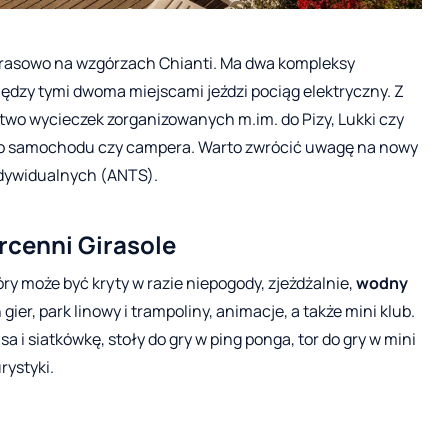
tarasowo na wzgórzach Chianti. Ma dwa kompleksy
ędzy tymi dwoma miejscami jeździ pociąg elektryczny. Z
wo wycieczek zorganizowanych m.im. do Pizy, Lukki czy
jego samochodu czy campera. Warto zwrócić uwagę na nowy
ndywidualnych (ANTS).
rcenni Girasole
y może być kryty w razie niepogody, zjeżdżalnie,
wodny
gier, park linowy i trampoliny, animacje, a także mini klub.
a i siatkówkę, stoły do gry w ping ponga, tor do gry w mini
rystyki.