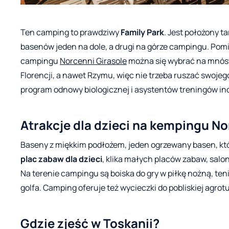
Ten camping to prawdziwy
Family Park
. Jest położony 
basenów jeden na dole, a drugi na górze campingu. Pomi
campingu
Norcenni Girasole
można się wybrać na mnóst
Florencji, a nawet Rzymu, więc nie trzeba ruszać swo
program odnowy biologicznej i asystentów treningów i
Atrakcje dla dzieci na kempingu No
Baseny z miękkim podłożem, jeden ogrzewany basen, któr
plac zabaw dla dzieci
, klika małych placów zabaw, salon 
Na terenie campingu są boiska do gry w piłkę nożną, tenis
golfa. Camping oferuje też wycieczki do pobliskiej agrotu
Gdzie zjeść w Toskanii?