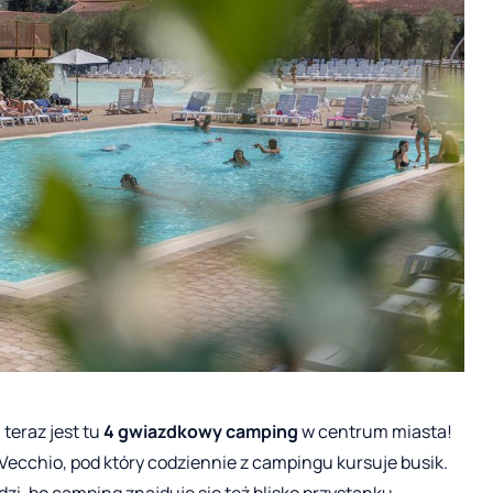
teraz jest tu
4 gwiazdkowy camping
w centrum miasta!
Vecchio, pod który codziennie z campingu kursuje busik.