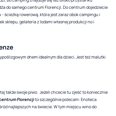
kodzi, bo camping znajduje się też blisko przystanku
dża do samego centrum Florencji. Do centrum dojedziecie
 ścieżką rowerową, która jest zaraz obok campingu i
k sklepu, gelateria z lodami własnej produkcji no i
renze
ypoślizgowym dnem idealnym dla dzieci. Jest też malutki
taj także swoje piwo. Jeżeli chcecie tu zjeść to koniecznie
centrum Florencji
to szczególnie polecam: Enoteca
wśród najlepszych na świecie. W tym miejscu wino do