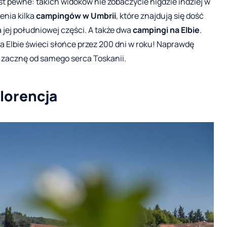
jest pewne: takich widoków nie zobaczycie nigdzie indziej w
enia kilka
campingów w Umbrii
, które znajdują się dość
a jej południowej części. A także dwa
campingi na Elbie
.
a Elbie świeci słońce przez 200 dni w roku! Naprawdę
 zacznę od samego serca Toskanii.
Florencja