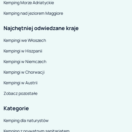
Kemping Morze Adriatyckie
a co za tym idzie, można się
Kemping nad jeziorem Maggiore
spodziewać prezentacji oferty
najważniejszych marek w świecie
Najchętniej odwiedzane kraje
caravaningu. Sama Grupa CarGO
Kempingi we Włoszech
ma ich w ofercie aż 8. Nie
zabraknie, więc nowości 2020 od
Kempingi w Hiszpanii
Frankii, Hobby, Hymera, Adrii czy
Kempingi w Niemczech
Challengera.
Kempingi w Chorwacji
Kempingi w Austrii
Zobacz pozostałe
Kategorie
Kemping dla naturystów
Kemping z prywatnym sanitariatem