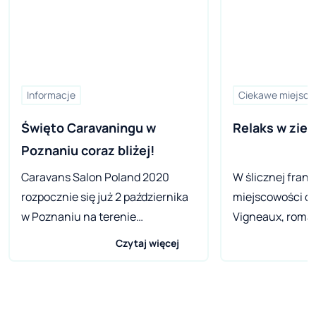
Informacje
Ciekawe miejsca
Święto Caravaningu w 
Relaks w ziel
Poznaniu coraz bliżej!
Caravans Salon Poland 2020
W ślicznej franc
rozpocznie się już 2 października
miejscowości o 
w Poznaniu na terenie
Vigneaux, roma
Międzynarodowych Targów
pomiędzy włoską
Czytaj więcej
Poznańskich i potrwa przez 3 dni.
Narodowy Écrins
Przygotowania do tej prestiżowej
camping Le Cou
imprezy nabierają rozpędu.
obiektów sieci 
Organizatorzy podkreślają duże
okolica zachwyca