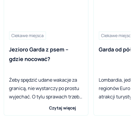
Ciekawe miejsca
Ciekawe miejsca
Jezioro Garda z psem – 
Garda od półn
gdzie nocować?
Żeby spędzić udane wakacje za
Lombardia, jede
granicą, nie wystarczy po prostu
regionów Europy
wyjechać. O tylu sprawach trzeba
atrakcji turysty
pamiętać, tyle scenariuszy wziąć
mlekiem i miode
Czytaj więcej
pod uwagę... Taka wycieczka
pasowałoby tu: 
powinna być dobrze przemyślana,
płynącego regio
szczególnie gdy towarzyszą nam
Garda, największ