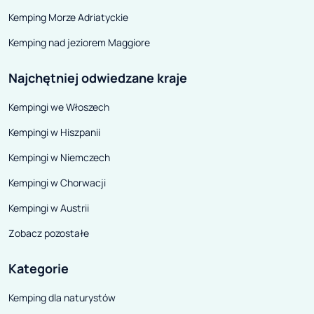
psiakom). Zapraszamy do
jeziora to rejon
Kemping Morze Adriatyckie
lektury!.
sportów wodnyc
Kemping nad jeziorem Maggiore
szczególnym uw
surferów.
Najchętniej odwiedzane kraje
Kempingi we Włoszech
Kempingi w Hiszpanii
Kempingi w Niemczech
Kempingi w Chorwacji
Kempingi w Austrii
Zobacz pozostałe
Kategorie
Kemping dla naturystów