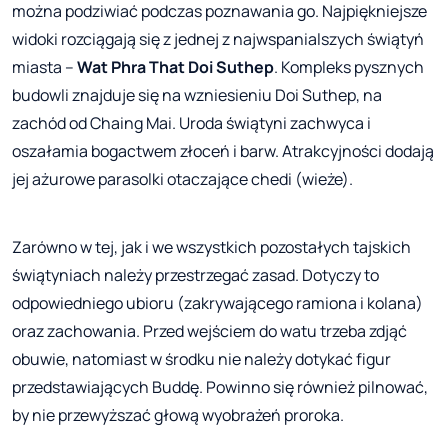
można podziwiać podczas poznawania go. Najpiękniejsze
widoki rozciągają się z jednej z najwspanialszych świątyń
miasta –
Wat Phra That Doi Suthep
. Kompleks pysznych
budowli znajduje się na wzniesieniu Doi Suthep, na
zachód od Chaing Mai. Uroda świątyni zachwyca i
oszałamia bogactwem złoceń i barw. Atrakcyjności dodają
jej ażurowe parasolki otaczające chedi (wieże).
Zarówno w tej, jak i we wszystkich pozostałych tajskich
świątyniach należy przestrzegać zasad. Dotyczy to
odpowiedniego ubioru (zakrywającego ramiona i kolana)
oraz zachowania. Przed wejściem do watu trzeba zdjąć
obuwie, natomiast w środku nie należy dotykać figur
przedstawiających Buddę. Powinno się również pilnować,
by nie przewyższać głową wyobrażeń proroka.