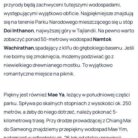
przyrody będą zachwyceni tutejszymi wodospadami,
występującymi wyjątkowo obficie. Najpiękniejsze znajdują
się na terenie Parku Narodowego mieszczącego się u stóp
Doi Inthanon
, najwyższej góry w Tajlandii. Na pewno warto
zobaczyć ponad 50-metrowy wodospad
Namtok
Wachirathan
,spadający z klifu do głębokiego basenu. Jeśli
nie boimy się zmoknięcia, możemy podziwiać go z
niewielkiego drewnianego mostku. To wyjątkowo
romantyczne miejsce na piknik.
Piękny jest również
Mae Ya
, leżący w południowej części
parku. Spływa po skalnych stopniach z wysokości ok. 250
metrów, a żeby do niego dotrzeć, należy pokonać 5-
kilometrową trasę. Przy drodze prowadzącej z Chiang Mai
do Sameong znajdziemy przepiękny wodospad Mae Yim,
natomiast w odległości ok. 26 km od stolicy prowincji,