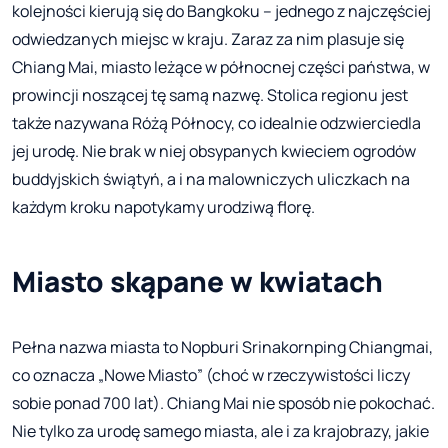
kolejności kierują się do Bangkoku – jednego z najczęściej
odwiedzanych miejsc w kraju. Zaraz za nim plasuje się
Chiang Mai, miasto leżące w północnej części państwa, w
prowincji noszącej tę samą nazwę. Stolica regionu jest
także nazywana Różą Północy, co idealnie odzwierciedla
jej urodę. Nie brak w niej obsypanych kwieciem ogrodów
buddyjskich świątyń, a i na malowniczych uliczkach na
każdym kroku napotykamy urodziwą florę.
Miasto skąpane w kwiatach
Pełna nazwa miasta to Nopburi Srinakornping Chiangmai,
co oznacza „Nowe Miasto” (choć w rzeczywistości liczy
sobie ponad 700 lat). Chiang Mai nie sposób nie pokochać.
Nie tylko za urodę samego miasta, ale i za krajobrazy, jakie